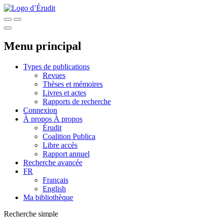
Menu principal
Types de publications
Revues
Thèses et mémoires
Livres et actes
Rapports de recherche
Connexion
À propos
À propos
Érudit
Coalition Publica
Libre accès
Rapport annuel
Recherche avancée
FR
Français
English
Ma bibliothèque
Recherche simple