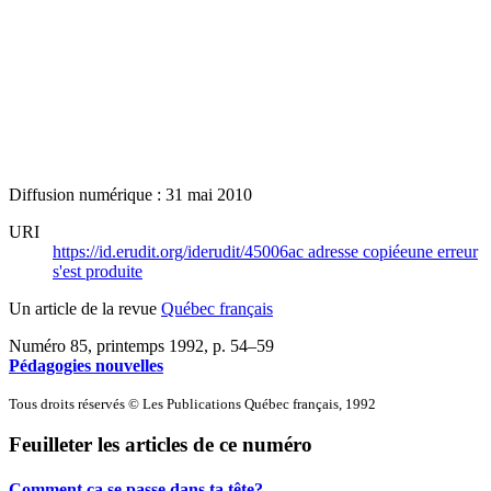
Diffusion numérique : 31 mai 2010
URI
https://id.erudit.org/iderudit/45006ac
adresse copiée
une erreur
s'est produite
Un article de la revue
Québec français
Numéro 85, printemps 1992
, p. 54–59
Pédagogies nouvelles
Tous droits réservés © Les Publications Québec français, 1992
Feuilleter les articles de ce numéro
Comment ça se passe dans ta tête?