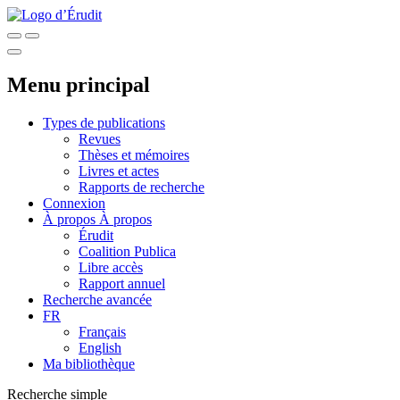
Menu principal
Types de publications
Revues
Thèses et mémoires
Livres et actes
Rapports de recherche
Connexion
À propos
À propos
Érudit
Coalition Publica
Libre accès
Rapport annuel
Recherche avancée
FR
Français
English
Ma bibliothèque
Recherche simple