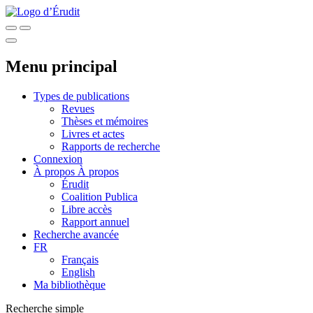
Menu principal
Types de publications
Revues
Thèses et mémoires
Livres et actes
Rapports de recherche
Connexion
À propos
À propos
Érudit
Coalition Publica
Libre accès
Rapport annuel
Recherche avancée
FR
Français
English
Ma bibliothèque
Recherche simple