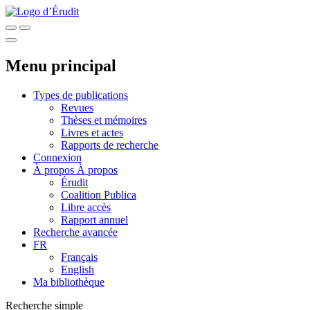
Menu principal
Types de publications
Revues
Thèses et mémoires
Livres et actes
Rapports de recherche
Connexion
À propos
À propos
Érudit
Coalition Publica
Libre accès
Rapport annuel
Recherche avancée
FR
Français
English
Ma bibliothèque
Recherche simple