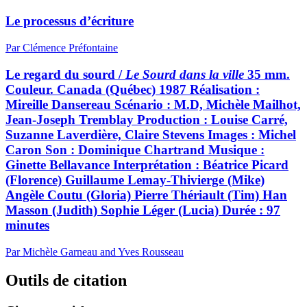
Le processus d’écriture
Par Clémence Préfontaine
Le regard du sourd /
Le Sourd dans la ville
35 mm.
Couleur. Canada (Québec) 1987 Réalisation :
Mireille Dansereau Scénario : M.D, Michèle Mailhot,
Jean-Joseph Tremblay Production : Louise Carré,
Suzanne Laverdière, Claire Stevens Images : Michel
Caron Son : Dominique Chartrand Musique :
Ginette Bellavance Interprétation : Béatrice Picard
(Florence) Guillaume Lemay-Thivierge (Mike)
Angèle Coutu (Gloria) Pierre Thériault (Tim) Han
Masson (Judith) Sophie Léger (Lucia) Durée : 97
minutes
Par Michèle Garneau and Yves Rousseau
Outils de citation