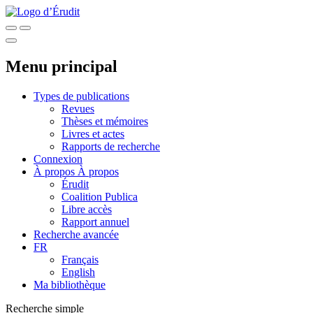
Menu principal
Types de publications
Revues
Thèses et mémoires
Livres et actes
Rapports de recherche
Connexion
À propos
À propos
Érudit
Coalition Publica
Libre accès
Rapport annuel
Recherche avancée
FR
Français
English
Ma bibliothèque
Recherche simple