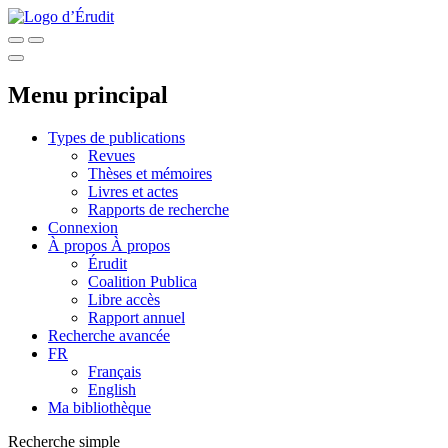
Menu principal
Types de publications
Revues
Thèses et mémoires
Livres et actes
Rapports de recherche
Connexion
À propos
À propos
Érudit
Coalition Publica
Libre accès
Rapport annuel
Recherche avancée
FR
Français
English
Ma bibliothèque
Recherche simple