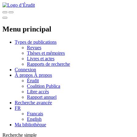
Menu principal
Types de publications
Revues
Thèses et mémoires
Livres et actes
Rapports de recherche
Connexion
À propos
À propos
Érudit
Coalition Publica
Libre accès
Rapport annuel
Recherche avancée
FR
Français
English
Ma bibliothèque
Recherche simple