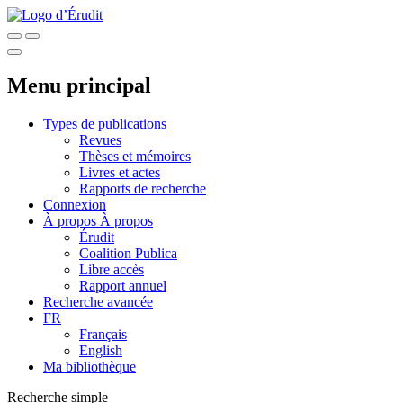
Menu principal
Types de publications
Revues
Thèses et mémoires
Livres et actes
Rapports de recherche
Connexion
À propos
À propos
Érudit
Coalition Publica
Libre accès
Rapport annuel
Recherche avancée
FR
Français
English
Ma bibliothèque
Recherche simple