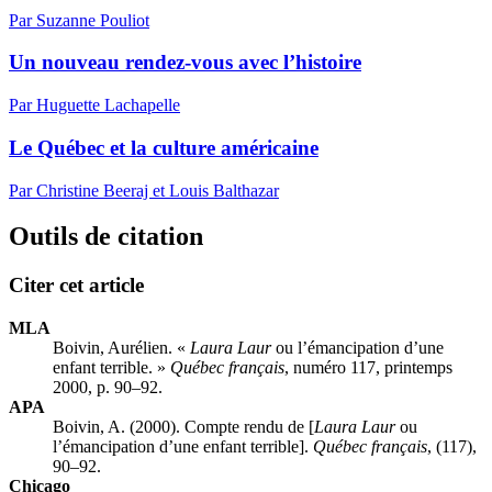
Par Suzanne Pouliot
Un nouveau rendez-vous avec l’histoire
Par Huguette Lachapelle
Le Québec et la culture américaine
Par Christine Beeraj et Louis Balthazar
Outils de citation
Citer cet article
MLA
Boivin, Aurélien. «
Laura Laur
ou l’émancipation d’une
enfant terrible. »
Québec français
, numéro 117, printemps
2000, p. 90–92.
APA
Boivin, A. (2000). Compte rendu de [
Laura Laur
ou
l’émancipation d’une enfant terrible].
Québec français
, (117),
90–92.
Chicago