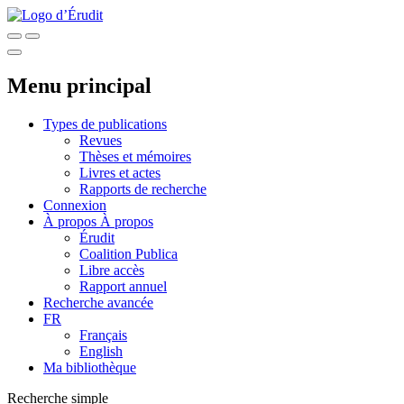
Menu principal
Types de publications
Revues
Thèses et mémoires
Livres et actes
Rapports de recherche
Connexion
À propos
À propos
Érudit
Coalition Publica
Libre accès
Rapport annuel
Recherche avancée
FR
Français
English
Ma bibliothèque
Recherche simple