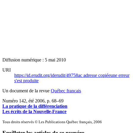
Diffusion numérique : 5 mai 2010
URI
https://id.erudit.org/iderudit/49758ac
adresse copiée
une erreur
s'est produite
Un document de la revue
Québec français
Numéro 142, été 2006
, p. 68–69
La pratique de la différenciation
Les écrits de la Nouvelle-France
Tous droits réservés © Les Publications Québec français, 2006
Feuilleter les articles de ce numéro