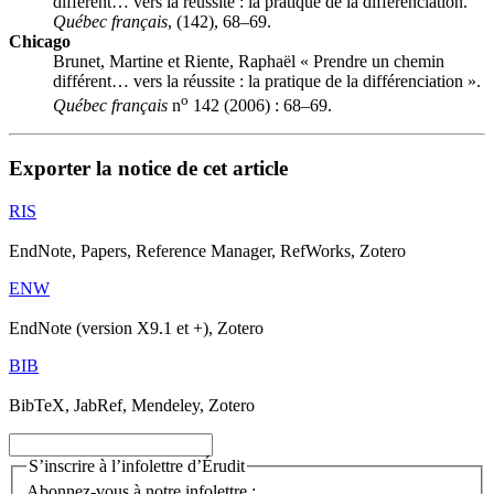
différent… vers la réussite : la pratique de la différenciation.
Québec français
, (142), 68–69.
Chicago
Brunet, Martine et Riente, Raphaël « Prendre un chemin
différent… vers la réussite : la pratique de la différenciation ».
o
Québec français
n
142 (2006) : 68–69.
Exporter la notice de cet article
RIS
EndNote, Papers, Reference Manager, RefWorks, Zotero
ENW
EndNote (version X9.1 et +), Zotero
BIB
BibTeX, JabRef, Mendeley, Zotero
S’inscrire à l’infolettre d’Érudit
Abonnez-vous à notre infolettre :