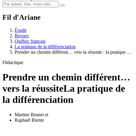
Fil d'Ariane
Érudit
Revues
Québec français
La pratique de la différenciation
Prendre un chemin différent… vers la réussite : la pratique …
Didactique
Prendre un chemin différent…
vers la réussite
La pratique de
la différenciation
Martine Brunet
et
Raphaël Riente