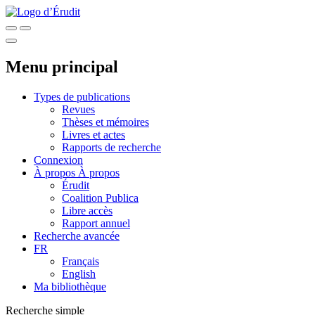
Menu principal
Types de publications
Revues
Thèses et mémoires
Livres et actes
Rapports de recherche
Connexion
À propos
À propos
Érudit
Coalition Publica
Libre accès
Rapport annuel
Recherche avancée
FR
Français
English
Ma bibliothèque
Recherche simple