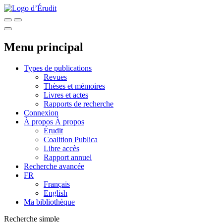
Menu principal
Types de publications
Revues
Thèses et mémoires
Livres et actes
Rapports de recherche
Connexion
À propos
À propos
Érudit
Coalition Publica
Libre accès
Rapport annuel
Recherche avancée
FR
Français
English
Ma bibliothèque
Recherche simple