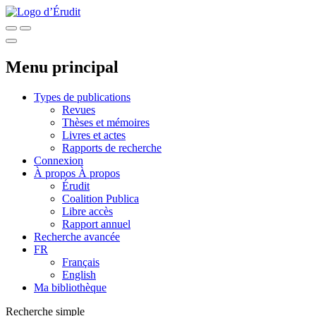
Menu principal
Types de publications
Revues
Thèses et mémoires
Livres et actes
Rapports de recherche
Connexion
À propos
À propos
Érudit
Coalition Publica
Libre accès
Rapport annuel
Recherche avancée
FR
Français
English
Ma bibliothèque
Recherche simple