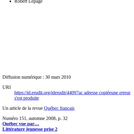
Robert Lepage
Diffusion numérique : 30 mars 2010
URI
https://id.erudit.org/iderudit/44097ac
adresse copiée
une erreur
s'est produite
Un article de la revue
Québec français
Numéro 151, automne 2008
, p. 32
Québec vue par…
Littérature jeunesse prise 2