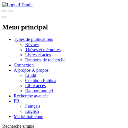
Menu principal
Types de publications
Revues
Thèses et mémoires
Livres et actes
Rapports de recherche
Connexion
À propos
À propos
Érudit
Coalition Publica
Libre accès
Rapport annuel
Recherche avancée
FR
Français
English
Ma bibliothèque
Recherche simple