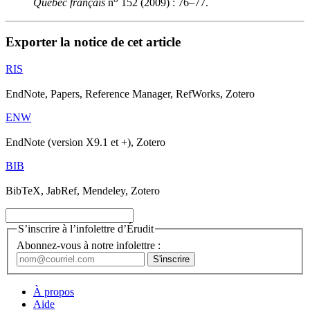
Québec français
n
152 (2009) : 76–77.
Exporter la notice de cet article
RIS
EndNote, Papers, Reference Manager, RefWorks, Zotero
ENW
EndNote (version X9.1 et +), Zotero
BIB
BibTeX, JabRef, Mendeley, Zotero
S’inscrire à l’infolettre d’Érudit
Abonnez-vous à notre infolettre :
À propos
Aide