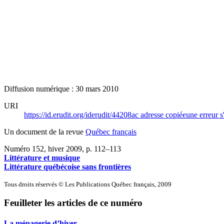
Diffusion numérique : 30 mars 2010
URI
https://id.erudit.org/iderudit/44208ac
adresse copiée
une erreur s
Un document de la revue
Québec français
Numéro 152, hiver 2009
, p. 112–113
Littérature et musique
Littérature québécoise sans frontières
Tous droits réservés © Les Publications Québec français, 2009
Feuilleter les articles de ce numéro
La ménagerie d’hiver