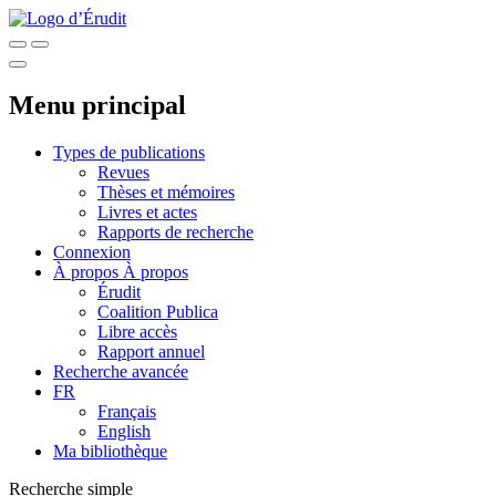
Menu principal
Types de publications
Revues
Thèses et mémoires
Livres et actes
Rapports de recherche
Connexion
À propos
À propos
Érudit
Coalition Publica
Libre accès
Rapport annuel
Recherche avancée
FR
Français
English
Ma bibliothèque
Recherche simple