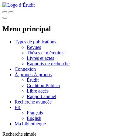
Menu principal
Types de publications
Revues
Thèses et mémoires
Livres et actes
Rapports de recherche
Connexion
À propos
À propos
Érudit
Coalition Publica
Libre accès
Rapport annuel
Recherche avancée
FR
Français
English
Ma bibliothèque
Recherche simple