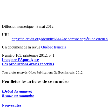
Diffusion numérique : 8 mai 2012
URI
https://id.erudit.org/iderudit/66447ac
adresse copiée
une erreur s
Un document de la revue
Québec français
Numéro 165, printemps 2012
, p. 1
Imaginer l’Apocalypse
Les productions orales et écrites
Tous droits réservés © Les Publications Québec français, 2012
Feuilleter les articles de ce numéro
[Début du numéro]
Retour au sommaire
Nouveautés