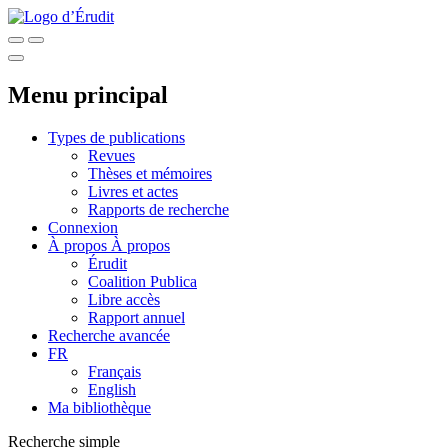
Menu principal
Types de publications
Revues
Thèses et mémoires
Livres et actes
Rapports de recherche
Connexion
À propos
À propos
Érudit
Coalition Publica
Libre accès
Rapport annuel
Recherche avancée
FR
Français
English
Ma bibliothèque
Recherche simple