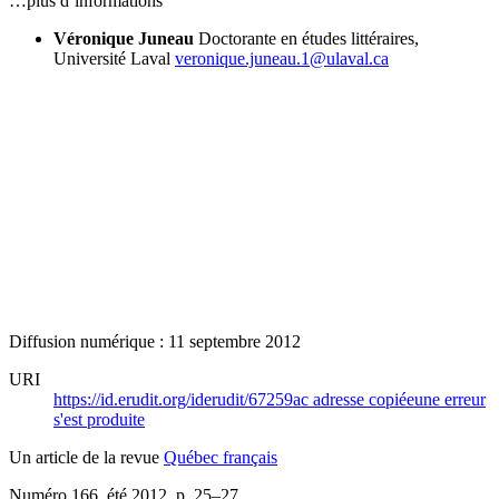
…plus d’informations
Véronique Juneau
Doctorante en études littéraires,
Université Laval
veronique.juneau.1@ulaval.ca
Diffusion numérique : 11 septembre 2012
URI
https://id.erudit.org/iderudit/67259ac
adresse copiée
une erreur
s'est produite
Un article de la revue
Québec français
Numéro 166, été 2012
, p. 25–27