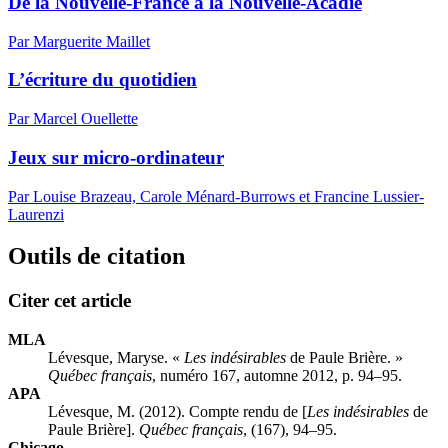
De la Nouvelle-France à la Nouvelle-Acadie
Par Marguerite Maillet
L’écriture du quotidien
Par Marcel Ouellette
Jeux sur micro-ordinateur
Par Louise Brazeau, Carole Ménard-Burrows et Francine Lussier-
Laurenzi
Outils de citation
Citer cet article
MLA
Lévesque, Maryse. «
Les indésirables
de Paule Brière. »
Québec français
, numéro 167, automne 2012, p. 94–95.
APA
Lévesque, M. (2012). Compte rendu de [
Les indésirables
de
Paule Brière].
Québec français
, (167), 94–95.
Chicago