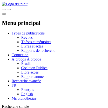
Menu principal
Types de publications
Revues
Thèses et mémoires
Livres et actes
Rapports de recherche
Connexion
À propos
À propos
Érudit
Coalition Publica
Libre accès
Rapport annuel
Recherche avancée
FR
Français
English
Ma bibliothèque
Recherche simple