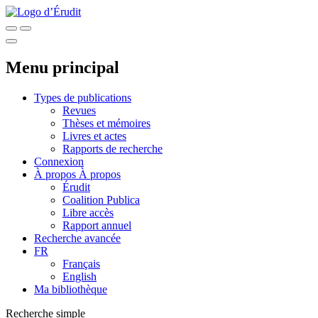
Menu principal
Types de publications
Revues
Thèses et mémoires
Livres et actes
Rapports de recherche
Connexion
À propos
À propos
Érudit
Coalition Publica
Libre accès
Rapport annuel
Recherche avancée
FR
Français
English
Ma bibliothèque
Recherche simple