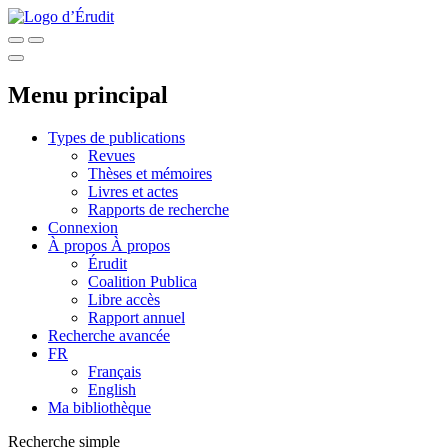
Menu principal
Types de publications
Revues
Thèses et mémoires
Livres et actes
Rapports de recherche
Connexion
À propos
À propos
Érudit
Coalition Publica
Libre accès
Rapport annuel
Recherche avancée
FR
Français
English
Ma bibliothèque
Recherche simple