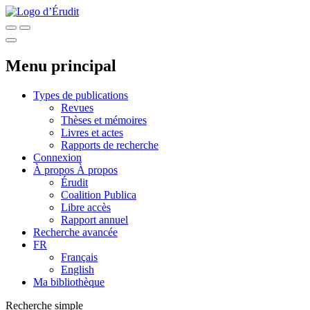
Menu principal
Types de publications
Revues
Thèses et mémoires
Livres et actes
Rapports de recherche
Connexion
À propos
À propos
Érudit
Coalition Publica
Libre accès
Rapport annuel
Recherche avancée
FR
Français
English
Ma bibliothèque
Recherche simple