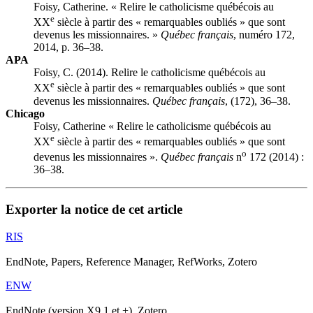
Foisy, Catherine. « Relire le catholicisme québécois au
e
XX
siècle à partir des « remarquables oubliés » que sont
devenus les missionnaires. »
Québec français
, numéro 172,
2014, p. 36–38.
APA
Foisy, C. (2014). Relire le catholicisme québécois au
e
XX
siècle à partir des « remarquables oubliés » que sont
devenus les missionnaires.
Québec français
, (172), 36–38.
Chicago
Foisy, Catherine « Relire le catholicisme québécois au
e
XX
siècle à partir des « remarquables oubliés » que sont
o
devenus les missionnaires ».
Québec français
n
172 (2014) :
36–38.
Exporter la notice de cet article
RIS
EndNote, Papers, Reference Manager, RefWorks, Zotero
ENW
EndNote (version X9.1 et +), Zotero