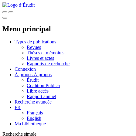
Menu principal
Types de publications
Revues
Thèses et mémoires
Livres et actes
Rapports de recherche
Connexion
À propos
À propos
Érudit
Coalition Publica
Libre accès
Rapport annuel
Recherche avancée
FR
Français
English
Ma bibliothèque
Recherche simple