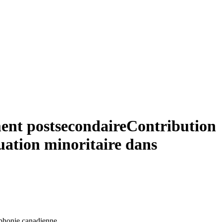
ent postsecondaire
Contribution
tuation minoritaire dans
ophonie canadienne