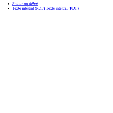
Retour au début
Texte intégral (PDF)
Texte intégral (PDF)