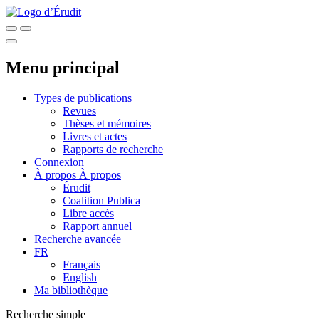
Menu principal
Types de publications
Revues
Thèses et mémoires
Livres et actes
Rapports de recherche
Connexion
À propos
À propos
Érudit
Coalition Publica
Libre accès
Rapport annuel
Recherche avancée
FR
Français
English
Ma bibliothèque
Recherche simple