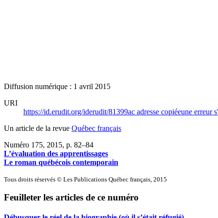
Diffusion numérique : 1 avril 2015
URI
https://id.erudit.org/iderudit/81399ac
adresse copiée
une erreur s
Un article de la revue
Québec français
Numéro 175, 2015
, p. 82–84
L’évaluation des apprentissages
Le roman québécois contemporain
Tous droits réservés © Les Publications Québec français, 2015
Feuilleter les articles de ce numéro
Débusquer le réel de la biographie (où il s’était réfugié)