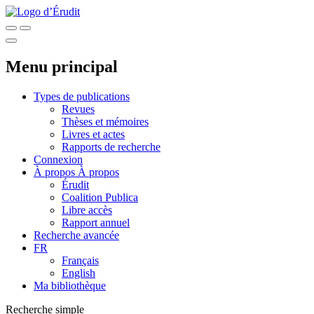
Menu principal
Types de publications
Revues
Thèses et mémoires
Livres et actes
Rapports de recherche
Connexion
À propos
À propos
Érudit
Coalition Publica
Libre accès
Rapport annuel
Recherche avancée
FR
Français
English
Ma bibliothèque
Recherche simple