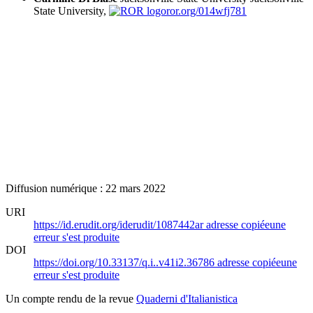
State University,
ror.org/014wfj781
Diffusion numérique : 22 mars 2022
URI
https://id.erudit.org/iderudit/1087442ar
adresse copiée
une
erreur s'est produite
DOI
https://doi.org/10.33137/q.i..v41i2.36786
adresse copiée
une
erreur s'est produite
Un compte rendu de la revue
Quaderni d'Italianistica