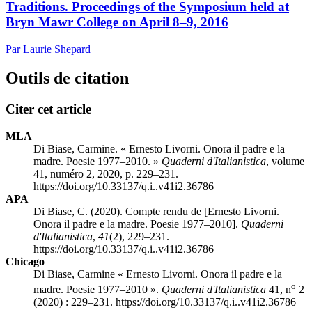
Traditions. Proceedings of the Symposium held at
Bryn Mawr College on April 8–9, 2016
Par Laurie Shepard
Outils de citation
Citer cet article
MLA
Di Biase, Carmine. « Ernesto Livorni. Onora il padre e la
madre. Poesie 1977–2010. »
Quaderni d'Italianistica
, volume
41, numéro 2, 2020, p. 229–231.
https://doi.org/10.33137/q.i..v41i2.36786
APA
Di Biase, C. (2020). Compte rendu de [Ernesto Livorni.
Onora il padre e la madre. Poesie 1977–2010].
Quaderni
d'Italianistica
,
41
(2), 229–231.
https://doi.org/10.33137/q.i..v41i2.36786
Chicago
Di Biase, Carmine « Ernesto Livorni. Onora il padre e la
o
madre. Poesie 1977–2010 ».
Quaderni d'Italianistica
41, n
2
(2020) : 229–231. https://doi.org/10.33137/q.i..v41i2.36786