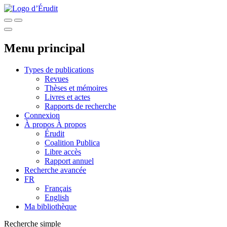
Menu principal
Types de publications
Revues
Thèses et mémoires
Livres et actes
Rapports de recherche
Connexion
À propos
À propos
Érudit
Coalition Publica
Libre accès
Rapport annuel
Recherche avancée
FR
Français
English
Ma bibliothèque
Recherche simple