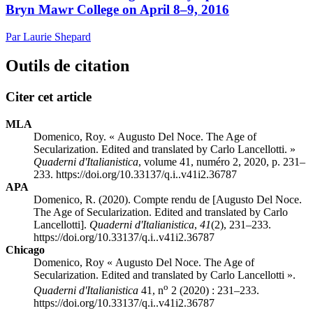
Bryn Mawr College on April 8–9, 2016
Par Laurie Shepard
Outils de citation
Citer cet article
MLA
Domenico, Roy. « Augusto Del Noce. The Age of
Secularization. Edited and translated by Carlo Lancellotti. »
Quaderni d'Italianistica
, volume 41, numéro 2, 2020, p. 231–
233. https://doi.org/10.33137/q.i..v41i2.36787
APA
Domenico, R. (2020). Compte rendu de [Augusto Del Noce.
The Age of Secularization. Edited and translated by Carlo
Lancellotti].
Quaderni d'Italianistica
,
41
(2), 231–233.
https://doi.org/10.33137/q.i..v41i2.36787
Chicago
Domenico, Roy « Augusto Del Noce. The Age of
Secularization. Edited and translated by Carlo Lancellotti ».
o
Quaderni d'Italianistica
41, n
2 (2020) : 231–233.
https://doi.org/10.33137/q.i..v41i2.36787