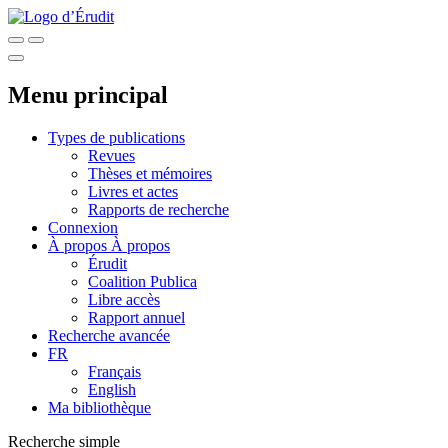
Menu principal
Types de publications
Revues
Thèses et mémoires
Livres et actes
Rapports de recherche
Connexion
À propos
À propos
Érudit
Coalition Publica
Libre accès
Rapport annuel
Recherche avancée
FR
Français
English
Ma bibliothèque
Recherche simple