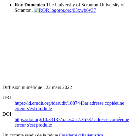
Roy Domenico
The University of Scranton
University of
Scranton,
ror.org/05xwb6v37
Diffusion numérique : 22 mars 2022
URI
https://id.erudit.org/iderudit/1087443ar
adresse copiée
une
erreur s'est produite
DOI
https://doi.org/10.33137/q.i..v41i2.36787
adresse copiée
une
erreur s'est produite
Un compte rendu de la revue
Quaderni d'Italianistica