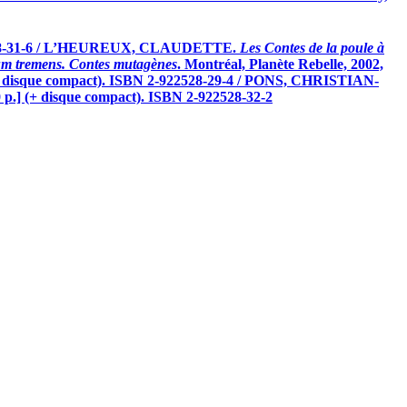
-922528-31-6 / L’HEUREUX, CLAUDETTE.
Les Contes de la poule à
um tremens. Contes mutagènes
. Montréal, Planète Rebelle, 2002,
. (+ disque compact). ISBN 2-922528-29-4 / PONS, CHRISTIAN-
p.] (+ disque compact). ISBN 2-922528-32-2