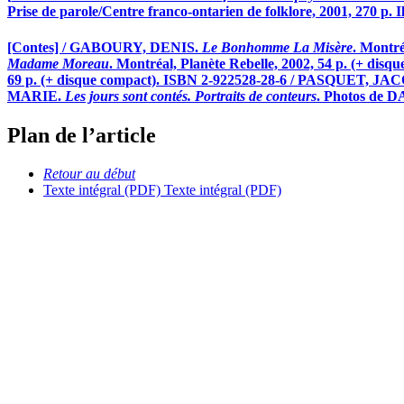
Prise de parole/Centre franco-ontarien de folklore, 2001, 270 p. 
[Contes] / GABOURY, DENIS.
Le Bonhomme La Misère
. Montr
Madame Moreau
. Montréal, Planète Rebelle, 2002, 54 p. (+ 
69 p. (+ disque compact). ISBN 2-922528-28-6 / PASQUET, J
MARIE.
Les jours sont contés. Portraits de conteurs
. Photos de D
Plan de l’article
Retour au début
Texte intégral (PDF)
Texte intégral (PDF)