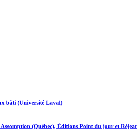
x bâti (Université Laval)
L’Assomption (Québec), Éditions Point du jour et Réjea