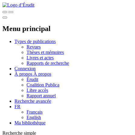
Menu principal
Types de publications
Revues
Thèses et mémoires
Livres et actes
Rapports de recherche
Connexion
À propos
À propos
Érudit
Coalition Publica
Libre accès
Rapport annuel
Recherche avancée
FR
Français
English
Ma bibliothèque
Recherche simple