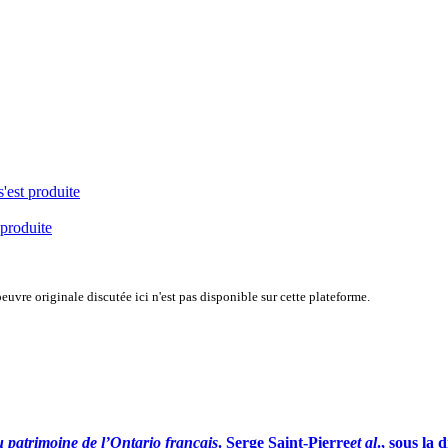
s'est produite
 produite
uvre originale discutée ici n'est pas disponible sur cette plateforme.
u patrimoine de l’Ontario français
.
Serge Saint-Pierre
et al
., sous la 