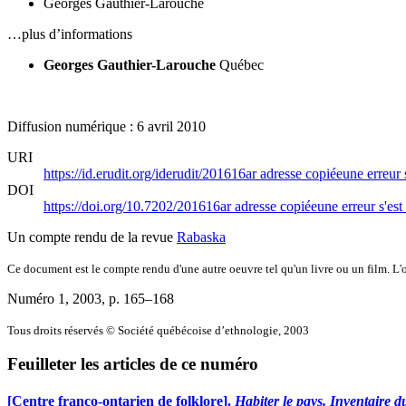
Georges Gauthier-Larouche
…plus d’informations
Georges Gauthier-Larouche
Québec
Diffusion numérique : 6 avril 2010
URI
https://id.erudit.org/iderudit/201616ar
adresse copiée
une erreur 
DOI
https://doi.org/10.7202/201616ar
adresse copiée
une erreur s'est
Un compte rendu de la revue
Rabaska
Ce document est le compte rendu d'une autre oeuvre tel qu'un livre ou un film. L'oe
Numéro 1, 2003
, p. 165–168
Tous droits réservés © Société québécoise d’ethnologie, 2003
Feuilleter les articles de ce numéro
[
Centre franco-ontarien de folklore
].
Habiter le pays. Inventaire d