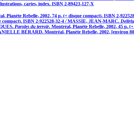
Illustrations, cartes, index. ISBN 2-89423-127-X
éal, Planète Rebelle, 2002, 74 p. (+ disque compact). ISBN 2
disque compact). ISBN 2-922528-32-4 / MASSIE, JEAN-MARC.
Deliri
ACQUES.
Paroles du terroir
. Montréal, Planète Rebelle, 2002, 45 p
ANIELLE BÉRARD. Montréal, Planète Rebelle, 2002, [environ 80 