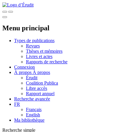
Menu principal
Types de publications
Revues
Thèses et mémoires
Livres et actes
Rapports de recherche
Connexion
À propos
À propos
Érudit
Coalition Publica
Libre accès
Rapport annuel
Recherche avancée
FR
Français
English
Ma bibliothèque
Recherche simple