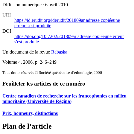
Diffusion numérique : 6 avril 2010
URI
https://id.erudit.org/iderudit/201809ar
adresse copiée
une
erreur s'est produite
DOI
https://doi.org/10.7202/201809ar
adresse copiée
une erreur
s'est produite
Un document de la revue
Rabaska
Volume 4, 2006
, p. 246–249
Tous droits réservés © Société québécoise d’ethnologie, 2006
Feuilleter les articles de ce numéro
Centre canadien de recherche sur les francophonies en milieu
minoritaire (Université de Régina)
Prix, honneurs, distinctions
Plan de l’article