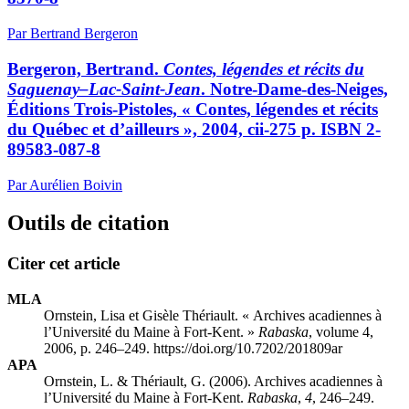
Par Bertrand Bergeron
Bergeron, Bertrand.
Contes, légendes et récits du
Saguenay–Lac-Saint-Jean
. Notre-Dame-des-Neiges,
Éditions Trois-Pistoles, « Contes, légendes et récits
du Québec et d’ailleurs », 2004,
cii
-275 p. ISBN 2-
89583-087-8
Par Aurélien Boivin
Outils de citation
Citer cet article
MLA
Ornstein, Lisa et Gisèle Thériault. « Archives acadiennes à
l’Université du Maine à Fort-Kent. »
Rabaska
, volume 4,
2006, p. 246–249. https://doi.org/10.7202/201809ar
APA
Ornstein, L. & Thériault, G. (2006). Archives acadiennes à
l’Université du Maine à Fort-Kent.
Rabaska
,
4
, 246–249.