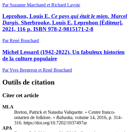
Par Suzanne Marchand et Richard Lavoie
Leprohon, Louis E.
Ce pays qui était le mien. Marcel
Dargis
. Sherbrooke, Louis E. Leprohon [Éditeur],
2021, 116 p. ISBN 978-2-9815171-2-8
Par René Bouchard
Michel Lessard (1942-2022). Un fabuleux historien
de la culture populaire
Par Yves Bergeron et René Bouchard
Outils de citation
Citer cet article
MLA
Breton, Patrick et Natasha Valiquette. « Centre franco-
ontarien de folklore. »
Rabaska
, volume 14, 2016, p. 314–
316. https://doi.org/10.7202/1037497ar
APA