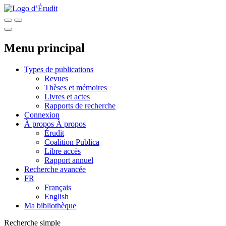
Menu principal
Types de publications
Revues
Thèses et mémoires
Livres et actes
Rapports de recherche
Connexion
À propos
À propos
Érudit
Coalition Publica
Libre accès
Rapport annuel
Recherche avancée
FR
Français
English
Ma bibliothèque
Recherche simple