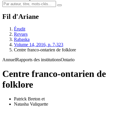
Fil d'Ariane
Érudit
Revues
Rabaska
Volume 14, 2016, p. 7-323
Centre franco-ontarien de folklore
Annuel
Rapports des institutions
Ontario
Centre franco-ontarien de
folklore
Patrick Breton
et
Natasha Valiquette