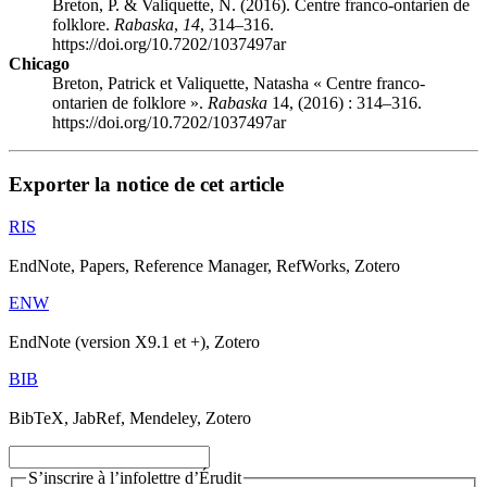
Breton, P. & Valiquette, N. (2016). Centre franco-ontarien de
folklore.
Rabaska
,
14
, 314–316.
https://doi.org/10.7202/1037497ar
Chicago
Breton, Patrick et Valiquette, Natasha « Centre franco-
ontarien de folklore ».
Rabaska
14, (2016) : 314–316.
https://doi.org/10.7202/1037497ar
Exporter la notice de cet article
RIS
EndNote, Papers, Reference Manager, RefWorks, Zotero
ENW
EndNote (version X9.1 et +), Zotero
BIB
BibTeX, JabRef, Mendeley, Zotero
S’inscrire à l’infolettre d’Érudit