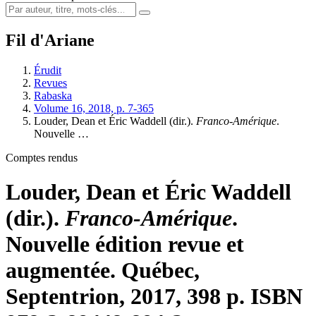
Fil d'Ariane
Érudit
Revues
Rabaska
Volume 16, 2018, p. 7-365
Louder, Dean
et
Éric
W
addell
(dir.).
Franco-Amérique
.
Nouvelle …
Comptes rendus
Louder, Dean
et
Éric
W
addell
(dir.).
Franco-Amérique
.
Nouvelle édition revue et
augmentée. Québec,
Septentrion, 2017, 398 p. ISBN