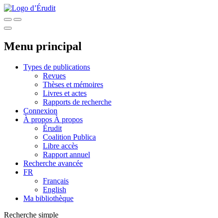
Menu principal
Types de publications
Revues
Thèses et mémoires
Livres et actes
Rapports de recherche
Connexion
À propos
À propos
Érudit
Coalition Publica
Libre accès
Rapport annuel
Recherche avancée
FR
Français
English
Ma bibliothèque
Recherche simple