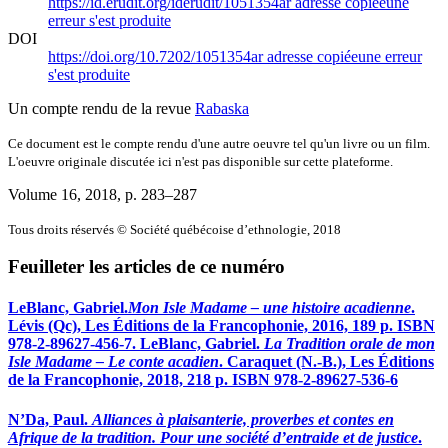
https://id.erudit.org/iderudit/1051354ar
adresse copiée
une
erreur s'est produite
DOI
https://doi.org/10.7202/1051354ar
adresse copiée
une erreur
s'est produite
Un compte rendu de la revue
Rabaska
Ce document est le compte rendu d'une autre oeuvre tel qu'un livre ou un film.
L'oeuvre originale discutée ici n'est pas disponible sur cette plateforme.
Volume 16, 2018
, p. 283–287
Tous droits réservés © Société québécoise d’ethnologie, 2018
Feuilleter les articles de ce numéro
LeBlanc, Gabriel.
Mon Isle Madame – une histoire acadienne
.
Lévis (Qc), Les Éditions de la Francophonie, 2016, 189 p. ISBN
978-2-89627-456-7.
LeBlanc, Gabriel.
La Tradition orale de mon
Isle Madame – Le conte acadien
. Caraquet (N.-B.), Les Éditions
de la Francophonie, 2018, 218 p. ISBN 978-2-89627-536-6
N’Da, Paul.
Alliances à plaisanterie, proverbes et contes en
Afrique de la tradition. Pour une société d’entraide et de justice
.