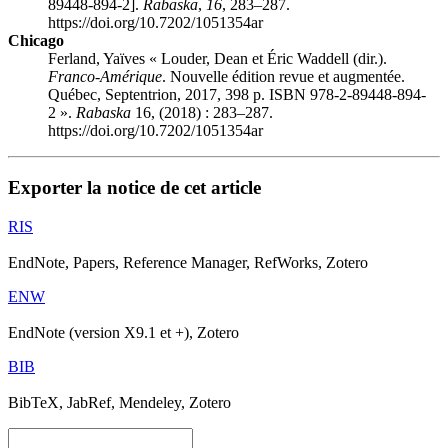
89448-894-2].
Rabaska
,
16
, 283–287.
https://doi.org/10.7202/1051354ar
Chicago
Ferland, Yaïves «
Louder, Dean
et
Éric
W
addell
(dir.).
Franco-Amérique
. Nouvelle édition revue et augmentée.
Québec, Septentrion, 2017, 398 p. ISBN 978-2-89448-894-
2 ».
Rabaska
16, (2018) : 283–287.
https://doi.org/10.7202/1051354ar
Exporter la notice de cet article
RIS
EndNote, Papers, Reference Manager, RefWorks, Zotero
ENW
EndNote (version X9.1 et +), Zotero
BIB
BibTeX, JabRef, Mendeley, Zotero