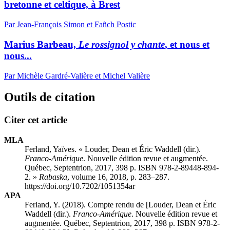
bretonne et celtique, à Brest
Par Jean-François Simon et Fañch Postic
Marius Barbeau,
Le rossignol y chante
, et nous et
nous...
Par Michèle Gardré-Valière et Michel Valière
Outils de citation
Citer cet article
MLA
Ferland, Yaïves. «
Louder, Dean
et
Éric
W
addell
(dir.).
Franco-Amérique
. Nouvelle édition revue et augmentée.
Québec, Septentrion, 2017, 398 p. ISBN 978-2-89448-894-
2. »
Rabaska
, volume 16, 2018, p. 283–287.
https://doi.org/10.7202/1051354ar
APA
Ferland, Y. (2018). Compte rendu de [
Louder, Dean
et
Éric
W
addell
(dir.).
Franco-Amérique
. Nouvelle édition revue et
augmentée. Québec, Septentrion, 2017, 398 p. ISBN 978-2-