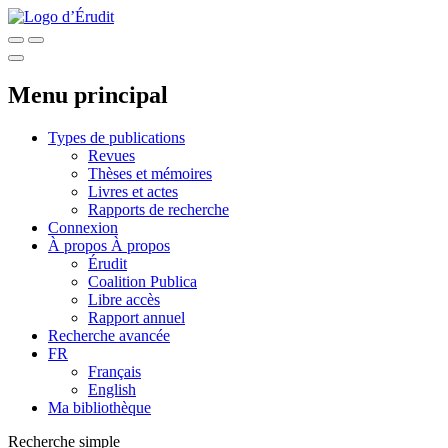
Menu principal
Types de publications
Revues
Thèses et mémoires
Livres et actes
Rapports de recherche
Connexion
À propos
À propos
Érudit
Coalition Publica
Libre accès
Rapport annuel
Recherche avancée
FR
Français
English
Ma bibliothèque
Recherche simple