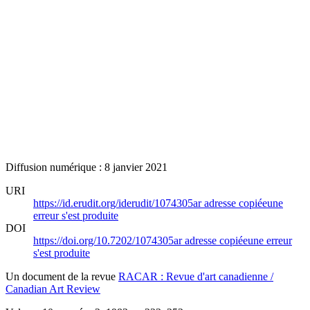
Diffusion numérique : 8 janvier 2021
URI
https://id.erudit.org/iderudit/1074305ar
adresse copiée
une
erreur s'est produite
DOI
https://doi.org/10.7202/1074305ar
adresse copiée
une erreur
s'est produite
Un document de la revue
RACAR : Revue d'art canadienne /
Canadian Art Review