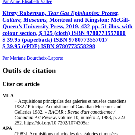
Par Anne-Élisabeth Vallée
Kirsty Robertson,
Tear Gas Epiphanies: Protest,
Culture, Museums,
Montreal and Kingston: McGill-
Queen’s University Press, 2019, 432 pp. 51 illus. with
colour section, $ 125 (cloth) ISBN 9780773557000
$ 39.95 (paperback) ISBN 9780773557017
$ 39.95 (ePDF) ISBN 9780773558298
Par Mariane Bourcheix-Laporte
Outils de citation
Citer cet article
MLA
« Acquisitions principales des galeries et musées canadiens
1982 / Principal Acquisitions of Canadian Museums and
Galleries 1982. »
RACAR : Revue d'art canadienne /
Canadian Art Review
, volume 10, numéro 2, 1983, p. 223–
252. https://doi.org/10.7202/1074305ar
APA
(1983). Acquisitions principales des galeries et musées