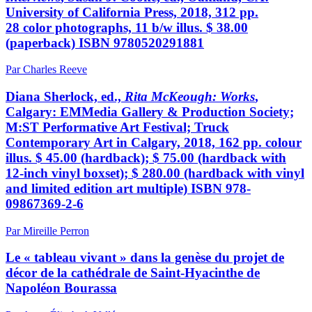
University of California Press, 2018, 312 pp.
28 color photographs, 11 b/w illus.
$
38.00
(paperback)
ISBN 9780520291881
Par Charles Reeve
Diana Sherlock, ed.,
Rita McKeough: Works
,
Calgary: EMMedia Gallery & Production Society;
M:ST
Performative Art Festival; Truck
Contemporary Art in Calgary, 2018, 162 pp. colour
illus.
$
45.00 (hardback);
$
75.00 (hardback with
12-inch vinyl boxset);
$
280.00 (hardback with vinyl
and limited edition art multiple)
ISBN 978-
09867369-2-6
Par Mireille Perron
Le « tableau vivant » dans la genèse du projet de
décor de la cathédrale de Saint-Hyacinthe de
Napoléon Bourassa