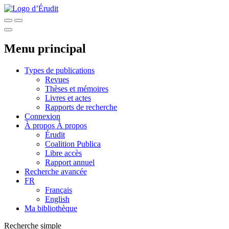
Menu principal
Types de publications
Revues
Thèses et mémoires
Livres et actes
Rapports de recherche
Connexion
À propos
À propos
Érudit
Coalition Publica
Libre accès
Rapport annuel
Recherche avancée
FR
Français
English
Ma bibliothèque
Recherche simple