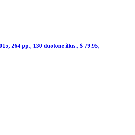
015, 264 pp., 130 duotone illus.,
$
79.95,