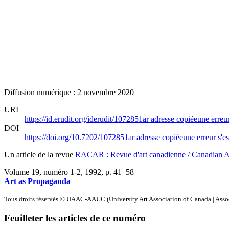
Diffusion numérique : 2 novembre 2020
URI
https://id.erudit.org/iderudit/1072851ar
adresse copiée
une erreur
DOI
https://doi.org/10.7202/1072851ar
adresse copiée
une erreur s'es
Un article de la revue
RACAR : Revue d'art canadienne / Canadian 
Volume 19, numéro 1-2, 1992
, p. 41–58
Art as Propaganda
Tous droits réservés © UAAC-AAUC (University Art Association of Canada | Associ
Feuilleter les articles de ce numéro