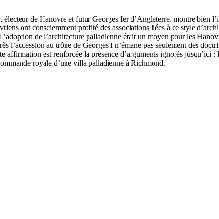
 électeur de Hanovre et futur Georges Ier d’Angleterre, montre bien l’
riens ont consciemment profité des associations liées à ce style d’archite
 L’adoption de l’architecture palladienne était un moyen pour les Hanovri
après l’accession au trône de Georges I n’émane pas seulement des doctr
e affirmation est renforcée la présence d’arguments ignorés jusqu’ici : 
la commande royale d’une villa palladienne à Richmond.