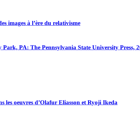
des images à l’ère du relativisme
y Park,
PA
: The Pennsylvania State University Press, 2
ns les oeuvres d’Olafur Eliasson et Ryoji Ikeda