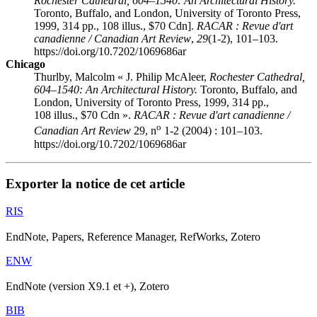
Rochester Cathedral, 604–1540: An Architectural History.
Toronto, Buffalo, and London, University of Toronto Press,
1999, 314 pp., 108 illus., $70 Cdn].
RACAR : Revue d'art
canadienne / Canadian Art Review
,
29
(1-2), 101–103.
https://doi.org/10.7202/1069686ar
Chicago
Thurlby, Malcolm « J. Philip McAleer,
Rochester Cathedral,
604–1540: An Architectural History.
Toronto, Buffalo, and
London, University of Toronto Press, 1999, 314 pp.,
108 illus., $70 Cdn ».
RACAR : Revue d'art canadienne /
o
Canadian Art Review
29, n
1-2 (2004) : 101–103.
https://doi.org/10.7202/1069686ar
Exporter la notice de cet article
RIS
EndNote, Papers, Reference Manager, RefWorks, Zotero
ENW
EndNote (version X9.1 et +), Zotero
BIB