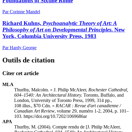
Foundations of Sixtine Rome
Par Corinne Mandel
Richard Kuhns,
Psychoanalytic Theory of Art: A
Philosophy of Art on Developmental Principles
. New
York, Columbia University Press, 1983
Par Hardy George
Outils de citation
Citer cet article
MLA
Thurlby, Malcolm. « J. Philip McAleer,
Rochester Cathedral,
604–1540: An Architectural History.
Toronto, Buffalo, and
London, University of Toronto Press, 1999, 314 pp.,
108 illus., $70 Cdn. »
RACAR : Revue d'art canadienne /
Canadian Art Review
, volume 29, numéro 1-2, 2004, p. 101–
103. https://doi.org/10.7202/1069686ar
APA
Thurlby, M. (2004). Compte rendu de [J. Philip McAleer,