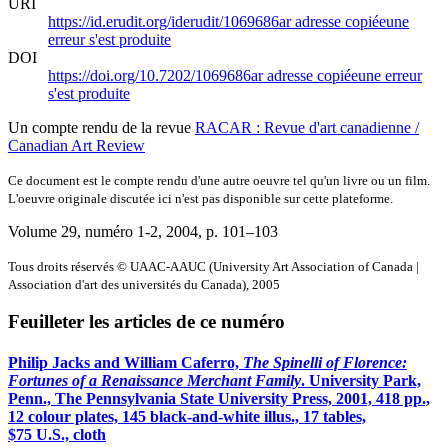
URI
https://id.erudit.org/iderudit/1069686ar
adresse copiée
une
erreur s'est produite
DOI
https://doi.org/10.7202/1069686ar
adresse copiée
une erreur
s'est produite
Un compte rendu de la revue
RACAR : Revue d'art canadienne /
Canadian Art Review
Ce document est le compte rendu d'une autre oeuvre tel qu'un livre ou un film.
L'oeuvre originale discutée ici n'est pas disponible sur cette plateforme.
Volume 29, numéro 1-2, 2004
, p. 101–103
Tous droits réservés © UAAC-AAUC (University Art Association of Canada |
Association d'art des universités du Canada), 2005
Feuilleter les articles de ce numéro
Philip Jacks and William Caferro,
The Spinelli of Florence:
Fortunes of a Renaissance Merchant Family
. University Park,
Penn., The Pennsylvania State University Press, 2001, 418 pp.,
12 colour plates, 145 black-and-white illus., 17 tables,
$75 U.S., cloth