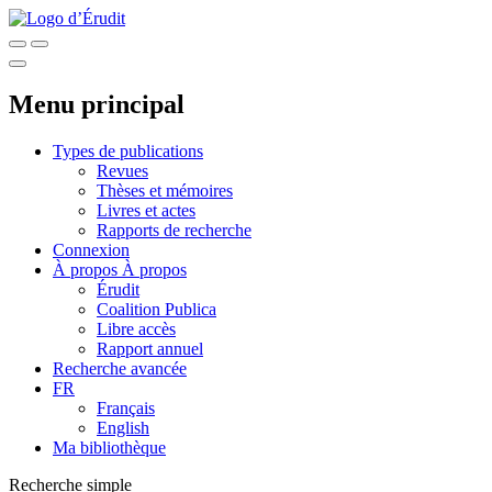
Menu principal
Types de publications
Revues
Thèses et mémoires
Livres et actes
Rapports de recherche
Connexion
À propos
À propos
Érudit
Coalition Publica
Libre accès
Rapport annuel
Recherche avancée
FR
Français
English
Ma bibliothèque
Recherche simple