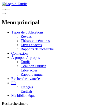
Menu principal
Types de publications
Revues
Thèses et mémoires
Livres et actes
Rapports de recherche
Connexion
À propos
À propos
Érudit
Coalition Publica
Libre accès
Rapport annuel
Recherche avancée
FR
Français
English
Ma bibliothèque
Recherche simple