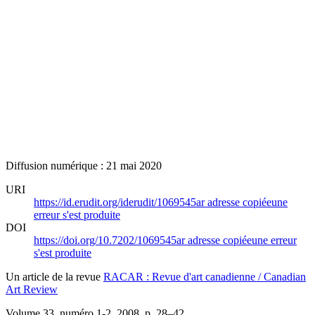
Diffusion numérique : 21 mai 2020
URI
https://id.erudit.org/iderudit/1069545ar
adresse copiée
une
erreur s'est produite
DOI
https://doi.org/10.7202/1069545ar
adresse copiée
une erreur
s'est produite
Un article de la revue
RACAR : Revue d'art canadienne / Canadian
Art Review
Volume 33, numéro 1-2, 2008
, p. 28–42