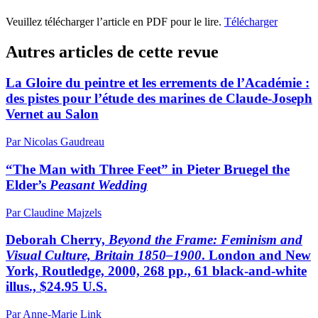
Veuillez télécharger l’article en PDF pour le lire.
Télécharger
Autres articles de cette revue
La Gloire du peintre et les errements de l’Académie :
des pistes pour l’étude des marines de Claude-Joseph
Vernet au Salon
Par Nicolas Gaudreau
“The Man with Three Feet” in Pieter Bruegel the
Elder’s
Peasant Wedding
Par Claudine Majzels
Deborah Cherry,
Beyond the Frame: Feminism and
Visual Culture, Britain 1850–1900
. London and New
York, Routledge, 2000, 268 pp., 61 black-and-white
illus., $24.95 U.S.
Par Anne-Marie Link