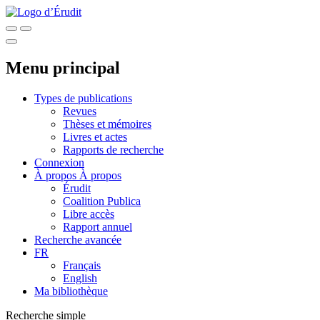
Menu principal
Types de publications
Revues
Thèses et mémoires
Livres et actes
Rapports de recherche
Connexion
À propos
À propos
Érudit
Coalition Publica
Libre accès
Rapport annuel
Recherche avancée
FR
Français
English
Ma bibliothèque
Recherche simple