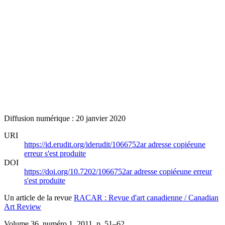
Diffusion numérique : 20 janvier 2020
URI
https://id.erudit.org/iderudit/1066752ar
adresse copiée
une
erreur s'est produite
DOI
https://doi.org/10.7202/1066752ar
adresse copiée
une erreur
s'est produite
Un article de la revue
RACAR : Revue d'art canadienne / Canadian
Art Review
Volume 36, numéro 1, 2011
, p. 51–62