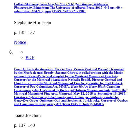
Colleen Skidmore,
Searching for Mary Schäffer: Women, Wilderness,
Photography
, Edmonton: The University of Alberta Press, 2017, 448 pp., 60 +
colour illus., $34.95 (paper) ISBN: 9781772122985
Stéphanie Hornstein
p. 135–137
Notice
PDF
From Africa to the Americas: Face to Face, Picasso Past and Present
, Organized
by the Musée de quai Branly–Jacques Chirac, in collaboration with the Musée
national Picasso-Paris, and adapted by the Montreal Museum of Fine Arts,
Curator for the Montreal adaptation: Nathalie Bondil, Director General and
Chief Curator of the Montreal Museum of Fine Arts; assisted by Erell Hubert,
Curator of Pre-Columbian Art,
MMFA
/
Here We Are Here: Black Canadian
Contemporary Art
, Organized by the Royal Ontario Museum and adapted by the
Montreal Museum of Fine Arts, Montreal, May 12, 2018 to September 16, 2018,
Curators: Sylvia Forni, Julie Crooks, and Dominique Fontaine; assisted by
Geneviève Goyer-Ouimette, Gail and Stephen A. Jarislowsky, Curator of Quebec
and Canadian Contemporary Art (from 1945 to Today),
MMFA
Joana Joachim
p. 137–140