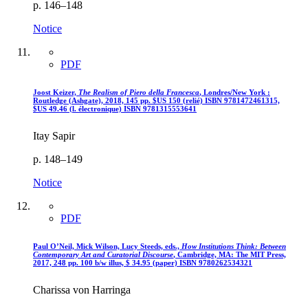
p. 146–148
Notice
PDF
Joost Keizer,
The Realism of Piero della Francesca
, Londres/New York :
Routledge (Ashgate), 2018, 145 pp.
$US
150 (relié)
ISBN 9781472461315,
$US
49.46 (l. électronique)
ISBN 9781315553641
Itay Sapir
p. 148–149
Notice
PDF
Paul O’Neil, Mick Wilson, Lucy Steeds, eds.,
How Institutions Think: Between
Contemporary Art and Curatorial Discourse
, Cambridge,
MA
: The MIT Press,
2017, 248 pp. 100 b/w illus,
$
34.95 (paper)
ISBN 9780262534321
Charissa von Harringa