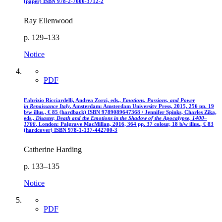
(paper)
ISBN 978-2-7606-3712-2
Ray Ellenwood
p. 129–133
Notice
PDF
Fabrizio Ricciardelli, Andrea Zorzi, eds.,
Emotions, Passions, and Power
in Renaissance Italy
, Amsterdam: Amsterdam University Press, 2015, 256 pp. 19
b/w illus.,
€
85 (hardback)
ISBN 9789089647368
/ Jennifer Spinks, Charles Zika,
eds.,
Disaster, Death and the Emotions in the Shadow of the Apocalypse, 1400–
1700
, London: Palgrave MacMillan, 2016, 364 pp. 37 colour, 18 b/w illus.,
€
83
(hardcover)
ISBN 978-1-137-442700-3
Catherine Harding
p. 133–135
Notice
PDF