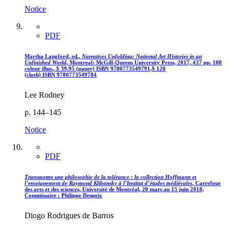
Notice
PDF
Martha Langford, ed.,
Narratives Unfolding: National Art Histories in an
Unfinished World
, Montreal: McGill-Queens University Press, 2017, 437 pp. 100
colour illus.,
$
39.95 (paper)
ISBN 9780773549791,
$
120
(cloth)
ISBN 9780773549784
Lee Rodney
p. 144–145
Notice
PDF
Transmettre une philosophie de la tolérance : la collection Hoffmann et
l’enseignement de Raymond Klibansky à l’Institut d’études médiévales
, Carrefour
des arts et des sciences, Université de Montréal, 20 mars au 15 juin 2018,
Commissaire : Philippe Despoix
Diogo Rodrigues de Barros