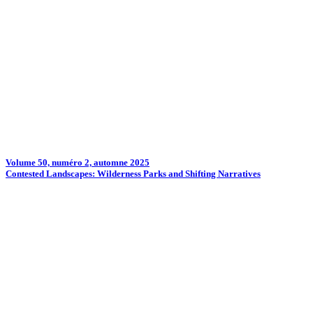
Volume 50, numéro 2, automne 2025
Contested Landscapes: Wilderness Parks and Shifting Narratives