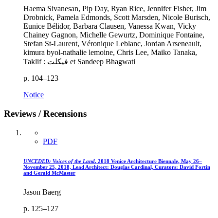
Haema Sivanesan, Pip Day, Ryan Rice, Jennifer Fisher, Jim
Drobnick, Pamela Edmonds, Scott Marsden, Nicole Burisch,
Eunice Bélidor, Barbara Clausen, Vanessa Kwan, Vicky
Chainey Gagnon, Michelle Gewurtz, Dominique Fontaine,
Stefan St-Laurent, Véronique Leblanc, Jordan Arseneault,
kimura byol-nathalie lemoine, Chris Lee, Maiko Tanaka,
Taklif : فیکلت et Sandeep Bhagwati
p. 104–123
Notice
Reviews / Recensions
PDF
UNCEDED: Voices of the Land
, 2018 Venice Architecture Biennale, May 26–
November 25, 2018, Lead Architect: Douglas Cardinal, Curators: David Fortin
and Gerald McMaster
Jason Baerg
p. 125–127