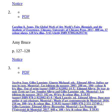
Notice
PDF
Caroline A. Jones,
The Global Work of Art: World’s Fairs, Biennials, and the
Aesthetic of Experience
, Chicago: University of Chicago Press, 2017, 400 pp. 37
colour plates, 128 b/w illus.,
$
65 (cloth)
ISBN 9780226291741
Amy Bruce
p. 127–128
Notice
PDF
Jocelyn Jean, Gilles Lapointe, Ginette Michaud, eds.,
Edmund Alleyn, Indigo sur
tous les tons
, Montréal : Les éditions du passage, 2005, 280 pp., 100+ colour &
b/w illus., Out of print (paper)
ISBN 2-922892-14-X
/ Edmund Alleyn,
De jour, de
nuit
: Écrits sur l’art
, Jennifer Alleyn and Gilles Lapointe, eds., Montréal : Les
éditions du passage, 2013, 102 pp. 49 b/w & colour illus.,
$
19.95
(paper)
ISBN 978-2-922892-65-9
/ Mark Lanctôt, ed.,
Edmund Alleyn
: Dans mon
atelier, je suis plusieurs
, Montréal : Musée d’art contemporain de Montréal, 2016,
216 pp. 100+ b/w & colour illus.,
$
39.95 (paper)
ISBN 978-2-551-25749-2
/
Gilles Lapointe,
Edmund Alleyn
: Biographie
, Montréal : Les Presses de
l’Université de Montréal, 2017, 448 p. 100 + b/w & colour illus.,
$
59.95