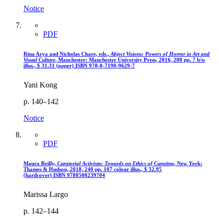
Notice
PDF
Rina Arya and Nicholas Chare, eds.,
Abject Visions: Powers of Horror in Art and
Visual Culture
, Manchester: Manchester University Press, 2016, 208 pp. 7 b/w
illus., $ 31.31 (paper) ISBN 978-0-7190-9629-7
Yani Kong
p. 140–142
Notice
PDF
Maura Reilly,
Curatorial Activism: Towards an Ethics of Curating
, New York:
Thames & Hudson, 2018, 240 pp. 107 colour illus.,
$
32.95
(hardcover)
ISBN 9780500239704
Marissa Largo
p. 142–144