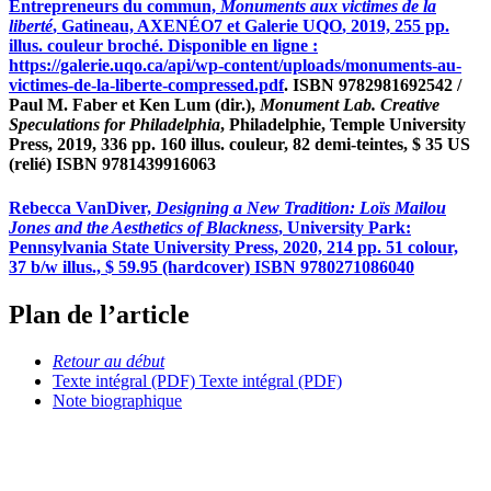
Entrepreneurs du commun,
Monuments aux victimes de la
liberté
, Gatineau,
AXENÉO7
et Galerie
UQO
, 2019, 255 pp.
illus. couleur broché. Disponible en ligne :
https://galerie.uqo.ca/api/wp-content/uploads/monuments-au-
victimes-de-la-liberte-compressed.pdf
. ISBN 9782981692542 /
Paul M. Faber et Ken Lum (dir.),
Monument Lab. Creative
Speculations for Philadelphia
, Philadelphie, Temple University
Press, 2019, 336 pp. 160 illus. couleur, 82 demi-teintes, $ 35 US
(relié) ISBN 9781439916063
Rebecca VanDiver,
Designing a New Tradition: Loïs Mailou
Jones and the Aesthetics of Blackness
, University Park:
Pennsylvania State University Press, 2020, 214 pp. 51 colour,
37 b/w illus., $ 59.95 (hardcover) ISBN 9780271086040
Plan de l’article
Retour au début
Texte intégral (PDF)
Texte intégral (PDF)
Note biographique