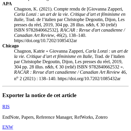
APA
Chagnon, K. (2021). Compte rendu de [Giovanna Zapperi,
Carla Lonzi : un art de la vie. Critique d’art et féminisme en
Italie
, Trad. de l’italien par Christophe Degoutin, Dijon, Les
presses du réel, 2019, 304 pp. 28 illus. n&b, € 30 (relié)
ISBN 9782840662532].
RACAR : Revue d'art canadienne /
Canadian Art Review
,
46
(2), 138–140.
https://doi.org/10.7202/1085432ar
Chicago
Chagnon, Katrie « Giovanna Zapperi,
Carla Lonzi : un art de
la vie. Critique d’art et féminisme en Italie
, Trad. de l’italien
par Christophe Degoutin, Dijon, Les presses du réel, 2019,
304 pp. 28 illus. n&b, € 30 (relié) ISBN 9782840662532 ».
RACAR : Revue d'art canadienne / Canadian Art Review
46,
o
n
2 (2021) : 138–140. https://doi.org/10.7202/1085432ar
Exporter la notice de cet article
RIS
EndNote, Papers, Reference Manager, RefWorks, Zotero
ENW