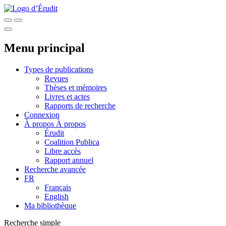
Menu principal
Types de publications
Revues
Thèses et mémoires
Livres et actes
Rapports de recherche
Connexion
À propos
À propos
Érudit
Coalition Publica
Libre accès
Rapport annuel
Recherche avancée
FR
Français
English
Ma bibliothèque
Recherche simple