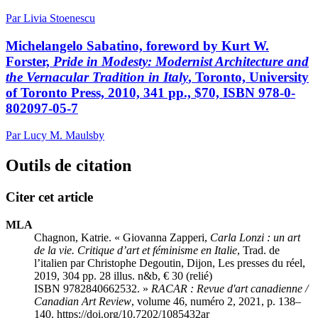
Par Livia Stoenescu
Michelangelo Sabatino, foreword by Kurt W.
Forster,
Pride in Modesty: Modernist Architecture and
the Vernacular Tradition in Italy
, Toronto, University
of Toronto Press, 2010, 341 pp., $70, ISBN 978-0-
802097-05-7
Par Lucy M. Maulsby
Outils de citation
Citer cet article
MLA
Chagnon, Katrie. « Giovanna Zapperi,
Carla Lonzi : un art
de la vie. Critique d’art et féminisme en Italie
, Trad. de
l’italien par Christophe Degoutin, Dijon, Les presses du réel,
2019, 304 pp. 28 illus. n&b, € 30 (relié)
ISBN 9782840662532. »
RACAR : Revue d'art canadienne /
Canadian Art Review
, volume 46, numéro 2, 2021, p. 138–
140. https://doi.org/10.7202/1085432ar