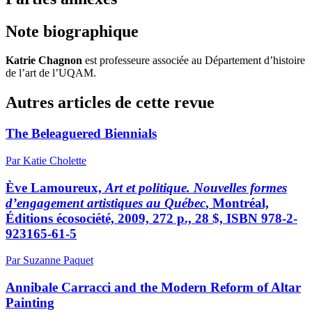
Note biographique
Katrie Chagnon
est professeure associée au Département d’histoire
de l’art de l’
UQAM
.
Autres articles de cette revue
The Beleaguered Biennials
Par Katie Cholette
Ève Lamoureux,
Art et politique. Nouvelles formes
d’engagement artistiques au Québec
, Montréal,
Éditions écosociété, 2009, 272 p., 28 $, ISBN 978-2-
923165-61-5
Par Suzanne Paquet
Annibale Carracci and the Modern Reform of Altar
Painting