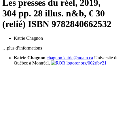
Les presses du réel, 2019,
304 pp. 28 illus. n&b, € 30
(relié) ISBN 9782840662532
Katrie Chagnon
…plus d’informations
Katrie Chagnon
chagnon.katrie@uqam.ca
Université du
Québec à Montréal,
ror.org/002rjbv21