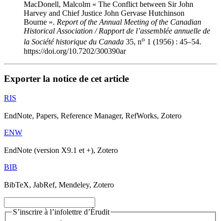
MacDonell, Malcolm « The Conflict between Sir John
Harvey and Chief Justice John Gervase Hutchinson
Bourne ».
Report of the Annual Meeting of the Canadian
Historical Association / Rapport de l’assemblée annuelle de
o
la Société historique du Canada
35, n
1 (1956) : 45–54.
https://doi.org/10.7202/300390ar
Exporter la notice de cet article
RIS
EndNote, Papers, Reference Manager, RefWorks, Zotero
ENW
EndNote (version X9.1 et +), Zotero
BIB
BibTeX, JabRef, Mendeley, Zotero
S’inscrire à l’infolettre d’Érudit