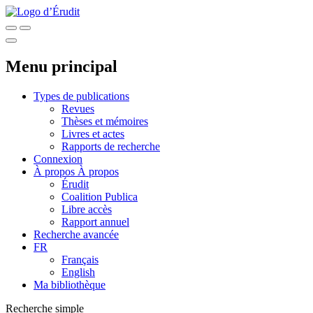
Menu principal
Types de publications
Revues
Thèses et mémoires
Livres et actes
Rapports de recherche
Connexion
À propos
À propos
Érudit
Coalition Publica
Libre accès
Rapport annuel
Recherche avancée
FR
Français
English
Ma bibliothèque
Recherche simple