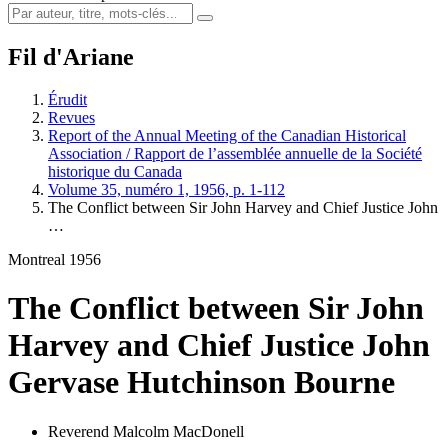
Fil d'Ariane
Érudit
Revues
Report of the Annual Meeting of the Canadian Historical
Association / Rapport de l’assemblée annuelle de la Société
historique du Canada
Volume 35, numéro 1, 1956, p. 1-112
The Conflict between Sir John Harvey and Chief Justice John
…
Montreal 1956
The Conflict between Sir John
Harvey and Chief Justice John
Gervase Hutchinson Bourne
Reverend Malcolm MacDonell