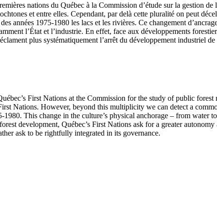
premières nations du Québec à la Commission d’étude sur la gestion de l
htones et entre elles. Cependant, par delà cette pluralité on peut déce
ue des années 1975-1980 les lacs et les rivières. Ce changement d’ancrag
amment l’État et l’industrie. En effet, face aux développements forest
réclament plus systématiquement l’arrêt du développement industriel de le
by Québec’s First Nations at the Commission for the study of public for
irst Nations. However, beyond this multiplicity we can detect a common v
1975-1980. This change in the culture’s physical anchorage – from water
f forest development, Québec’s First Nations ask for a greater autonomy a
ather ask to be rightfully integrated in its governance.