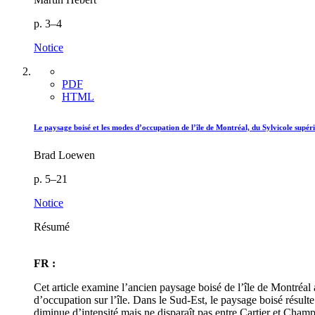
p. 3–4
Notice
PDF
HTML
Le paysage boisé et les modes d’occupation de l’île de Montréal, du Sylvicole supé
Brad Loewen
p. 5–21
Notice
Résumé
FR :
Cet article examine l’ancien paysage boisé de l’île de Montréal af
d’occupation sur l’île. Dans le Sud-Est, le paysage boisé résult
diminue d’intensité mais ne disparaît pas entre Cartier et Champla