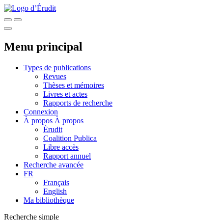
Menu principal
Types de publications
Revues
Thèses et mémoires
Livres et actes
Rapports de recherche
Connexion
À propos
À propos
Érudit
Coalition Publica
Libre accès
Rapport annuel
Recherche avancée
FR
Français
English
Ma bibliothèque
Recherche simple