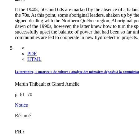
If the 1940s, 50s and 60s are marked by the absence of a balanc
the 70s. At this point, some aboriginal leaders, shaken up by t
signed dealing with the Northern Québec region, Aboriginal peo
dawn of the 1990s, however, the latter knew how to turn the spe
successfully upset the balance of power that had been so far unf
communities are led to cooperate in new hydroelectric projects
PDF
HTML
Le territoire, « matrice » de culture : analyse des mémoires déposés à la commiss
Martin Thibault et Girard Amélie
p. 61–70
Notice
Résumé
FR :