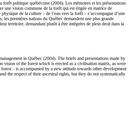
a forêt publique québécoise (2004). Les mémoires et les présentations
ler une vision commune de la forêt qui est érigée en matrice de
e physique de la culture – de l’eau vers la forêt – s’accompagne d’une
iers, les premières nations du Québec demandent une plus grande
ur territoire, demandant plutôt à être intégrées de plein droit dans la
est management in Québec (2004). The briefs and presentations made by
ision of the forest which is erected as a civilisation matrix, as were
 to forest – is accompanied by a new attitude towards other development
nd the respect of their ancestral rights, but they do not systematically