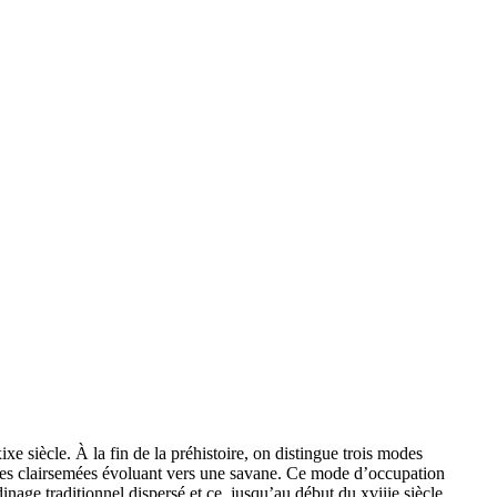
ixe siècle. À la fin de la préhistoire, on distingue trois modes
ênaies clairsemées évoluant vers une savane. Ce mode d’occupation
inage traditionnel dispersé et ce, jusqu’au début du xviiie siècle.