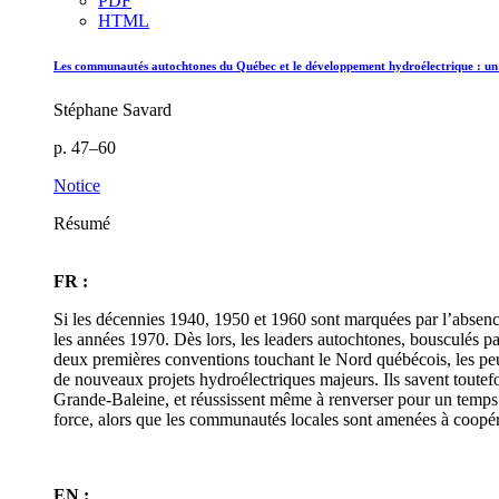
PDF
HTML
Les communautés autochtones du Québec et le développement hydroélectrique : un 
Stéphane Savard
p. 47–60
Notice
Résumé
FR :
Si les décennies 1940, 1950 et 1960 sont marquées par l’absence
les années 1970. Dès lors, les leaders autochtones, bousculés par
deux premières conventions touchant le Nord québécois, les peup
de nouveaux projets hydroélectriques majeurs. Ils savent toutefo
Grande-Baleine, et réussissent même à renverser pour un temps le
force, alors que les communautés locales sont amenées à coopére
EN :