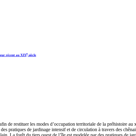
e
rieur récent au XIX
siècle
in de restituer les modes d’occupation territoriale de la préhistoire au x
e des pratiques de jardinage intensif et de circulation à travers des ch
in. La forêt du tiers ouest de l’île est modelée par des pratiques de jard