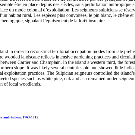
 semble être en place depuis des siècles, sans perturbation anthropique 
place un mode colonial d’exploitation. Les seigneurs sulpiciens se réserv
 d’un habitat rural. Les espèces plus convoitées, le pin blanc, le chêne 
chéologique, signalant l’épuisement de la forêt insulaire.
and in order to reconstruct territorial occupation modes from late prehis
the wooded landscape reflects intensive gardening practices and circula
between Cartier and Champlain. In the island’s western third, the forest
rthern slope. It was likely several centuries old and showed little indi
exploitation practices. The Sulpician seigneurs controlled the island’
oveted species such as white pine, oak and ash remained under seigneuri
on of local woodlands.
isins amérindiens, 1763-1815