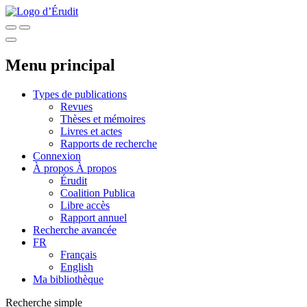
Menu principal
Types de publications
Revues
Thèses et mémoires
Livres et actes
Rapports de recherche
Connexion
À propos
À propos
Érudit
Coalition Publica
Libre accès
Rapport annuel
Recherche avancée
FR
Français
English
Ma bibliothèque
Recherche simple