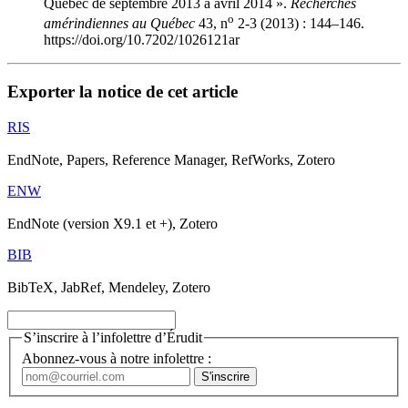
Québec de septembre 2013 à avril 2014 ».
Recherches
o
amérindiennes au Québec
43, n
2-3 (2013) : 144–146.
https://doi.org/10.7202/1026121ar
Exporter la notice de cet article
RIS
EndNote, Papers, Reference Manager, RefWorks, Zotero
ENW
EndNote (version X9.1 et +), Zotero
BIB
BibTeX, JabRef, Mendeley, Zotero
S’inscrire à l’infolettre d’Érudit
Abonnez-vous à notre infolettre :