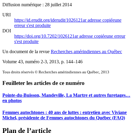
Diffusion numérique : 28 juillet 2014
URI
https://id.erudit.org/iderudit/1026121ar
adresse copiée
une
erreur s'est produite
DOI
https://doi.org/10.7202/1026121ar
adresse copiée
une erreur
s'est produite
Un document de la revue
Recherches amérindiennes au Québec
Volume 43, numéro 2-3, 2013
, p. 144–146
Tous droits réservés © Recherches amérindiennes au Québec, 2013
Feuilleter les articles de ce numéro
Pointe-du-Buisson, Mandeville, La Martre et autres furetages…
en photos
Femmes autochtones : 40 ans de luttes : entretien avec Viviane
Michel, présidente de Femmes autochtones du Québec (FAQ)
Plan de l’article