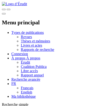
Menu principal
Types de publications
Revues
Thèses et mémoires
Livres et actes
Rapports de recherche
Connexion
À propos
À propos
Érudit
Coalition Publica
Libre accès
Rapport annuel
Recherche avancée
FR
Français
English
Ma bibliothèque
Recherche simple