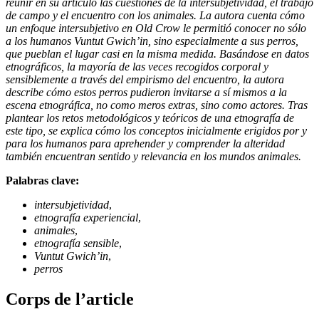
reunir en su artículo las cuestiones de la intersubjetividad, el trabajo
de campo y el encuentro con los animales. La autora cuenta cómo
un enfoque intersubjetivo en Old Crow le permitió conocer no sólo
a los humanos Vuntut Gwich’in, sino especialmente a sus perros,
que pueblan el lugar casi en la misma medida. Basándose en datos
etnográficos, la mayoría de las veces recogidos corporal y
sensiblemente a través del empirismo del encuentro, la autora
describe cómo estos perros pudieron invitarse a sí mismos a la
escena etnográfica, no como meros extras, sino como actores. Tras
plantear los retos metodológicos y teóricos de una etnografía de
este tipo, se explica cómo los conceptos inicialmente erigidos por y
para los humanos para aprehender y comprender la alteridad
también encuentran sentido y relevancia en los mundos animales.
Palabras clave:
intersubjetividad
,
etnografía experiencial
,
animales
,
etnografía sensible
,
Vuntut Gwich’in
,
perros
Corps de l’article