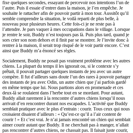
fixe quelques secondes, essayant de percevoir nos intentions l’un de
l’autre. Puis il essaie d’entrer dans la maison, je l’en empêche. Je
souhaite le rattacher afin de pouvoir partir à mon tour. Aussitôt qu’il
semble comprendre la situation, le voilà reparti de plus belle, à
nouveau pour plusieurs heures. Cette fois-ci je ne reste pas à
l’attendre. Je pars vaquer à mes occupations dans le village. Lorsque
je rentre le soir, Buddy n’est toujours pas là. Puis plus tard, quand je
sors crier son nom dehors et il finit par se montrer. Je l’invite donc à
rentrer à la maison, il serait trop risqué de le voir partir encore. C’est
ainsi que Buddy m’a énoncé ses règles.
Socialement, Buddy ne posait pas vraiment problème avec les autres
chiens. La plupart du temps il les ignorait ou, si le contexte s’y
prêtait, il pouvait partager quelques instants de jeu avec un autre
compère. Il fut d’ailleurs sans doute l’un des rares à pouvoir partager
des instants de jeu avec Odin, un autre chien que j’ai parfois gardé
en même temps que lui. Nous partions alors en promenade et ces
deux-là se roulaient dans l’herbe tout en se mordant. Pour autant,
Buddy allait rarement à la rencontre d’autres chiens lorsqu’il nous
arrivait d’en rencontrer durant nos escapades. L’activité que Buddy
semblait pratiquer avec le plus d’entrain : courir. Tous ceux qui nous
croisaient disaient d’ailleurs : « Qu’est-ce qu’il a l’air content de
courir ! » Et c’est vrai. Je n’ai jamais rencontré un chien qui semblait
aimer courir autant que Buddy. Il ne cherchait pas à manger, n’allait
pas rencontrer d’autres chiens, ne chassait pas. Il faisait juste courir,