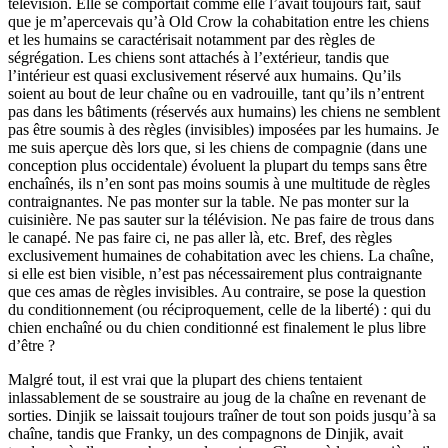
télévision. Elle se comportait comme elle l’avait toujours fait, sauf
que je m’apercevais qu’à Old Crow la cohabitation entre les chiens
et les humains se caractérisait notamment par des règles de
ségrégation. Les chiens sont attachés à l’extérieur, tandis que
l’intérieur est quasi exclusivement réservé aux humains. Qu’ils
soient au bout de leur chaîne ou en vadrouille, tant qu’ils n’entrent
pas dans les bâtiments (réservés aux humains) les chiens ne semblent
pas être soumis à des règles (invisibles) imposées par les humains. Je
me suis aperçue dès lors que, si les chiens de compagnie (dans une
conception plus occidentale) évoluent la plupart du temps sans être
enchaînés, ils n’en sont pas moins soumis à une multitude de règles
contraignantes. Ne pas monter sur la table. Ne pas monter sur la
cuisinière. Ne pas sauter sur la télévision. Ne pas faire de trous dans
le canapé. Ne pas faire ci, ne pas aller là, etc. Bref, des règles
exclusivement humaines de cohabitation avec les chiens. La chaîne,
si elle est bien visible, n’est pas nécessairement plus contraignante
que ces amas de règles invisibles. Au contraire, se pose la question
du conditionnement (ou réciproquement, celle de la liberté) : qui du
chien enchaîné ou du chien conditionné est finalement le plus libre
d’être ?
Malgré tout, il est vrai que la plupart des chiens tentaient
inlassablement de se soustraire au joug de la chaîne en revenant de
sorties. Dinjik se laissait toujours traîner de tout son poids jusqu’à sa
chaîne, tandis que Franky, un des compagnons de Dinjik, avait