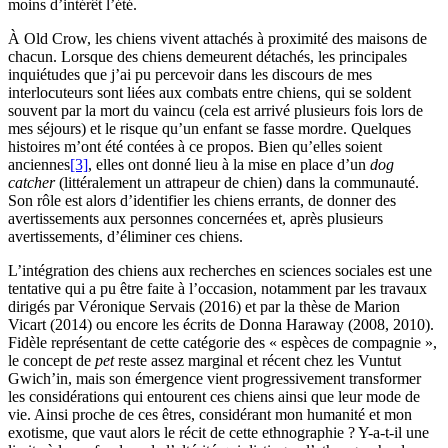
moins d’intérêt l’été.
À Old Crow, les chiens vivent attachés à proximité des maisons de
chacun. Lorsque des chiens demeurent détachés, les principales
inquiétudes que j’ai pu percevoir dans les discours de mes
interlocuteurs sont liées aux combats entre chiens, qui se soldent
souvent par la mort du vaincu (cela est arrivé plusieurs fois lors de
mes séjours) et le risque qu’un enfant se fasse mordre. Quelques
histoires m’ont été contées à ce propos. Bien qu’elles soient
anciennes
[3]
, elles ont donné lieu à la mise en place d’un
dog
catcher
(littéralement un attrapeur de chien) dans la communauté.
Son rôle est alors d’identifier les chiens errants, de donner des
avertissements aux personnes concernées et, après plusieurs
avertissements, d’éliminer ces chiens.
L’intégration des chiens aux recherches en sciences sociales est une
tentative qui a pu être faite à l’occasion, notamment par les travaux
dirigés par Véronique Servais (2016) et par la thèse de Marion
Vicart (2014) ou encore les écrits de Donna Haraway (2008, 2010).
Fidèle représentant de cette catégorie des « espèces de compagnie »,
le concept de
pet
reste assez marginal et récent chez les Vuntut
Gwich’in, mais son émergence vient progressivement transformer
les considérations qui entourent ces chiens ainsi que leur mode de
vie. Ainsi proche de ces êtres, considérant mon humanité et mon
exotisme, que vaut alors le récit de cette ethnographie ? Y-a-t-il une