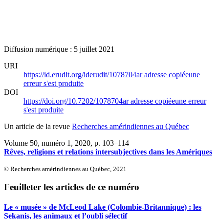
Diffusion numérique : 5 juillet 2021
URI
https://id.erudit.org/iderudit/1078704ar
adresse copiée
une
erreur s'est produite
DOI
https://doi.org/10.7202/1078704ar
adresse copiée
une erreur
s'est produite
Un article de la revue
Recherches amérindiennes au Québec
Volume 50, numéro 1, 2020
, p. 103–114
Rêves, religions et relations intersubjectives dans les Amériques
© Recherches amérindiennes au Québec, 2021
Feuilleter les articles de ce numéro
Le « musée » de McLeod Lake (Colombie-Britannique) : les
Sekanis, les animaux et l’oubli sélectif