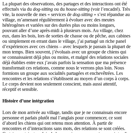
La plupart des observations, des partages et des interactions ont été
effectués via du
dog-sitting
ou du
house-sitting
(voir l’encadré). Très
vite, la nouvelle de mes « services de
dog-sitting
» s’est répandue au
village, m’amenant régulièrement à évoluer avec des meutes
hétérogènes et variées sur des durées plus ou moins longues,
pouvant aller d’une après-midi à plusieurs mois. Au village, chez
eux, dans les bois, lors de sorties de chasse ou de pêche, aux cabines
ou simplement en errant dans le village, j’ai partagé un riche panel
d’expériences avec ces chiens – avec lesquels je passais la plupart de
mon temps. Bien souvent, j’évoluais avec un groupe de chiens qui
se connaissaient déjà plus ou moins, et malgré des relations sociales
déjà établies entre eux j’avais parfois la sensation que ma présence
transformait ces relations, comme nous le verrons plus loin. Nous
formions un groupe aux socialités partagées et enchevêtrées. Les
rencontres et les relations s’établissent au moyen d’un corps à corps.
Le corps devient non seulement conscient, mais aussi attentif,
réceptif et sensible.
Histoire d’une intégration
Lors de mon arrivée au village, tandis que je ne connaissais encore
personne et parlais plutôt mal l’anglais pour commencer, ce sont
d’abord les chiens qui ont retenu mon attention. À partir de
rencontres et d’interactions sans mots, des relations se sont créées.