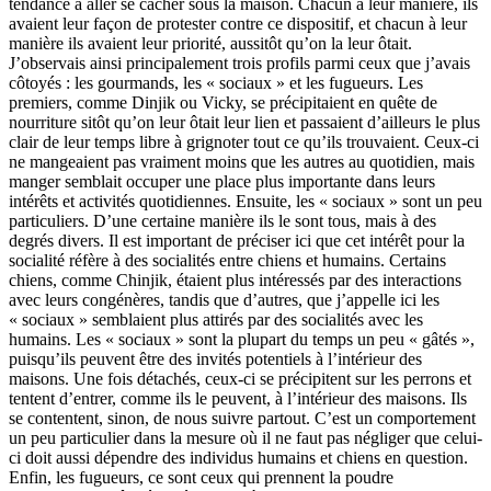
tendance à aller se cacher sous la maison. Chacun à leur manière, ils
avaient leur façon de protester contre ce dispositif, et chacun à leur
manière ils avaient leur priorité, aussitôt qu’on la leur ôtait.
J’observais ainsi principalement trois profils parmi ceux que j’avais
côtoyés : les gourmands, les « sociaux » et les fugueurs. Les
premiers, comme Dinjik ou Vicky, se précipitaient en quête de
nourriture sitôt qu’on leur ôtait leur lien et passaient d’ailleurs le plus
clair de leur temps libre à grignoter tout ce qu’ils trouvaient. Ceux-ci
ne mangeaient pas vraiment moins que les autres au quotidien, mais
manger semblait occuper une place plus importante dans leurs
intérêts et activités quotidiennes. Ensuite, les « sociaux » sont un peu
particuliers. D’une certaine manière ils le sont tous, mais à des
degrés divers. Il est important de préciser ici que cet intérêt pour la
socialité réfère à des socialités entre chiens et humains. Certains
chiens, comme Chinjik, étaient plus intéressés par des interactions
avec leurs congénères, tandis que d’autres, que j’appelle ici les
« sociaux » semblaient plus attirés par des socialités avec les
humains. Les « sociaux » sont la plupart du temps un peu « gâtés »,
puisqu’ils peuvent être des invités potentiels à l’intérieur des
maisons. Une fois détachés, ceux-ci se précipitent sur les perrons et
tentent d’entrer, comme ils le peuvent, à l’intérieur des maisons. Ils
se contentent, sinon, de nous suivre partout. C’est un comportement
un peu particulier dans la mesure où il ne faut pas négliger que celui-
ci doit aussi dépendre des individus humains et chiens en question.
Enfin, les fugueurs, ce sont ceux qui prennent la poudre