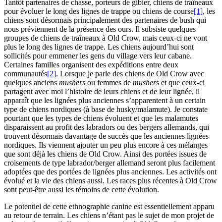
Tantôt partenaires de chasse, porteurs de gibier, chiens de traîneaux
pour évoluer le long des lignes de trappe ou chiens de course
[1]
, les
chiens sont désormais principalement des partenaires de bush qui
nous préviennent de la présence des ours. Il subsiste quelques
groupes de chiens de traîneaux à Old Crow, mais ceux-ci ne vont
plus le long des lignes de trappe. Les chiens aujourd’hui sont
sollicités pour emmener les gens du village vers leur cabane.
Certaines familles organisent des expéditions entre deux
communautés
[2]
. Lorsque je parle des chiens de Old Crow avec
quelques anciens
mushers
ou femmes de
musher
s et que ceux-ci
partagent avec moi l’histoire de leurs chiens et de leur lignée, il
apparaît que les lignées plus anciennes s’apparentent à un certain
type de chiens nordiques (à base de husky/malamute). Je constate
pourtant que les types de chiens évoluent et que les malamutes
disparaissent au profit des labradors ou des bergers allemands, qui
trouvent désormais davantage de succès que les anciennes lignées
nordiques. Ils viennent ajouter un peu plus encore à ces mélanges
que sont déjà les chiens de Old Crow. Ainsi des portées issues de
croisements de type labrador/berger allemand seront plus facilement
adoptées que des portées de lignées plus anciennes. Les activités ont
évolué et la vie des chiens aussi. Les races plus récentes à Old Crow
sont peut-être aussi les témoins de cette évolution.
Le potentiel de cette ethnographie canine est essentiellement apparu
au retour de terrain. Les chiens n’étant pas le sujet de mon projet de