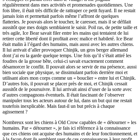
régulièrement dans mes activités et promenades quotidiennes. Une
fois libre, il était très difficile de rattraper ce petit fuyard. Il ne restait
jamais loin et permettait parfois même l’affront de quelques
flatteries. Je pouvais alors le toucher, le caresser, mais il se défilait
aussitôt que mes doigts semblaient le saisir. Poil ras, de petite taille et
très agile, Ice Bear savait filer entre les mains qui tentaient de lui
retirer cette liberté dont il profitait avec malice et habileté. Ice Bear
était malin à l’égard des humains, mais aussi avec les autres chiens.
Il lui arrivait d’aller provoquer Chinjik, un gros berger allemand
dont j’ai eu la garde quelque temps. Une fois qu’il s’était attiré les
foudres de la grosse bête, celui-ci savait exactement comment
désamorcer le conflit. Il pouvait alors se servir de ma présence, aussi
bien sociale que physique, se dissimulant parfois derrière moi et
utilisant alors mon corps comme un « bouclier » entre lui et Chinjik.
D’autres fois, il pouvait se placer près de moi, et Chinjik cessait
aussitôt de le poursuivre. Il lui arrivait ainsi d’user de la sorte avec
d’autres compagnons éventuels. Il était fascinant de l’observer
manipuler tous les acteurs autour de lui, dans un but qui me restait
toutefois inexplicable. Mais faut-il un but précis à chaque
agissement ?
Nombreux sont les chiens à Old Crow capables de « détourner » les
humains. Par « détourner », je fais ici référence à la connaissance
que ces chiens ont acquise des humains et de leur fonctionnement, et
à la façon dont ils semblent user de ces connaissances à leur profit