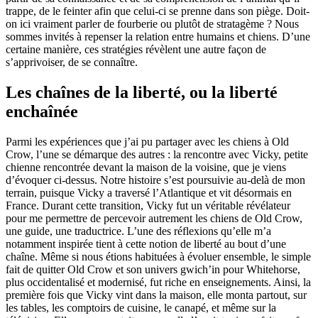
trappe, de le feinter afin que celui-ci se prenne dans son piège. Doit-
on ici vraiment parler de fourberie ou plutôt de stratagème ? Nous
sommes invités à repenser la relation entre humains et chiens. D’une
certaine manière, ces stratégies révèlent une autre façon de
s’apprivoiser, de se connaître.
Les chaînes de la liberté, ou la liberté
enchaînée
Parmi les expériences que j’ai pu partager avec les chiens à Old
Crow, l’une se démarque des autres : la rencontre avec Vicky, petite
chienne rencontrée devant la maison de la voisine, que je viens
d’évoquer ci-dessus. Notre histoire s’est poursuivie au-delà de mon
terrain, puisque Vicky a traversé l’Atlantique et vit désormais en
France. Durant cette transition, Vicky fut un véritable révélateur
pour me permettre de percevoir autrement les chiens de Old Crow,
une guide, une traductrice. L’une des réflexions qu’elle m’a
notamment inspirée tient à cette notion de liberté au bout d’une
chaîne. Même si nous étions habituées à évoluer ensemble, le simple
fait de quitter Old Crow et son univers gwich’in pour Whitehorse,
plus occidentalisé et modernisé, fut riche en enseignements. Ainsi, la
première fois que Vicky vint dans la maison, elle monta partout, sur
les tables, les comptoirs de cuisine, le canapé, et même sur la