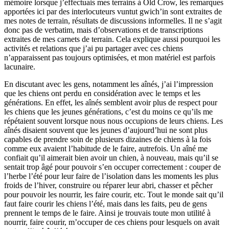
mémoire lorsque j’effectuais mes terrains à Old Crow, les remarques
apportées ici par des interlocuteurs vuntut gwich’in sont extraites de
mes notes de terrain, résultats de discussions informelles. Il ne s’agit
donc pas de verbatim, mais d’observations et de transcriptions
extraites de mes carnets de terrain. Cela explique aussi pourquoi les
activités et relations que j’ai pu partager avec ces chiens
n’apparaissent pas toujours optimisées, et mon matériel est parfois
lacunaire.
En discutant avec les gens, notamment les aînés, j’ai l’impression
que les chiens ont perdu en considération avec le temps et les
générations. En effet, les aînés semblent avoir plus de respect pour
les chiens que les jeunes générations, c’est du moins ce qu’ils me
répétaient souvent lorsque nous nous occupions de leurs chiens. Les
aînés disaient souvent que les jeunes d’aujourd’hui ne sont plus
capables de prendre soin de plusieurs dizaines de chiens à la fois
comme eux avaient l’habitude de le faire, autrefois. Un aîné me
confiait qu’il aimerait bien avoir un chien, à nouveau, mais qu’il se
sentait trop âgé pour pouvoir s’en occuper correctement : couper de
l’herbe l’été pour leur faire de l’isolation dans les moments les plus
froids de l’hiver, construire ou réparer leur abri, chasser et pêcher
pour pouvoir les nourrir, les faire courir, etc. Tout le monde sait qu’il
faut faire courir les chiens l’été, mais dans les faits, peu de gens
prennent le temps de le faire. Ainsi je trouvais toute mon utilité à
nourrir, faire courir, m’occuper de ces chiens pour lesquels on avait