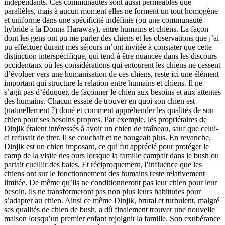
indépendants. Ces communautés sont aussi perméables que
parallèles, mais à aucun moment elles ne forment un tout homogène
et uniforme dans une spécificité indéfinie (ou une communauté
hybride à la Donna Haraway), entre humains et chiens. La façon
dont les gens ont pu me parler des chiens et les observations que j’ai
pu effectuer durant mes séjours m’ont invitée à constater que cette
distinction interspécifique, qui tend à être nuancée dans les discours
occidentaux où les considérations qui entourent les chiens ne cessent
d’évoluer vers une humanisation de ces chiens, reste ici une élément
important qui structure la relation entre humains et chiens. Il ne
s’agit pas d’éduquer, de façonner le chien aux besoins et aux attentes
des humains. Chacun essaie de trouver en quoi son chien est
(naturellement ?) doué et comment appréhender les qualités de son
chien pour ses besoins propres. Par exemple, les propriétaires de
Dinjik étaient intéressés à avoir un chien de traîneau, sauf que celui-
ci refusait de tirer. Il se couchait et ne bougeait plus. En revanche,
Dinjik est un chien imposant, ce qui fut apprécié pour protéger le
camp de la visite des ours lorsque la famille campait dans le bush ou
partait cueillir des baies. Et réciproquement, l’influence que les
chiens ont sur le fonctionnement des humains reste relativement
limitée. De même qu’ils ne conditionneront pas leur chien pour leur
besoin, ils ne transformeront pas non plus leurs habitudes pour
s’adapter au chien. Ainsi ce même Dinjik, brutal et turbulent, malgré
ses qualités de chien de bush, a dû finalement trouver une nouvelle
maison lorsqu’un premier enfant rejoignit la famille. Son exubérance