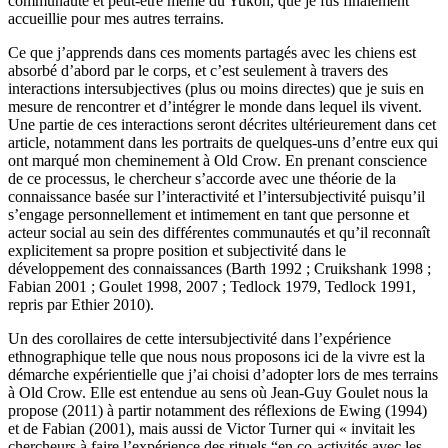
communauté et peut-être même du Yukon, que je fus finalement
accueillie pour mes autres terrains.
Ce que j’apprends dans ces moments partagés avec les chiens est
absorbé d’abord par le corps, et c’est seulement à travers des
interactions intersubjectives (plus ou moins directes) que je suis en
mesure de rencontrer et d’intégrer le monde dans lequel ils vivent.
Une partie de ces interactions seront décrites ultérieurement dans cet
article, notamment dans les portraits de quelques-uns d’entre eux qui
ont marqué mon cheminement à Old Crow. En prenant conscience
de ce processus, le chercheur s’accorde avec une théorie de la
connaissance basée sur l’interactivité et l’intersubjectivité puisqu’il
s’engage personnellement et intimement en tant que personne et
acteur social au sein des différentes communautés et qu’il reconnaît
explicitement sa propre position et subjectivité dans le
développement des connaissances (Barth 1992 ; Cruikshank 1998 ;
Fabian 2001 ; Goulet 1998, 2007 ; Tedlock 1979, Tedlock 1991,
repris par Ethier 2010).
Un des corollaires de cette intersubjectivité dans l’expérience
ethnographique telle que nous nous proposons ici de la vivre est la
démarche expérientielle que j’ai choisi d’adopter lors de mes terrains
à Old Crow. Elle est entendue au sens où Jean-Guy Goulet nous la
propose (2011) à partir notamment des réflexions de Ewing (1994)
et de Fabian (2001), mais aussi de Victor Turner qui « invitait les
chercheurs à faire l’expérience des rituels “en co-activités avec les