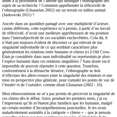
limite à la profondeur de l’altérité qui distingue l’ethnographe des
sujets de sa recherche ? Comment appréhender la réflexivité de
l’ethnographe (Ghasarian 2002) sur un terrain en milieu animal
(Jankowski 2011) ?
Ancrée dans un quotidien partagé avec une multiplicité d’acteurs
canins différents, cette expérience m’a permis, à partir d’un travail
de réflexivité, d’avoir une meilleure appréhension de ma position
dans l’intersubjectivité de ces socialités enchevêtrées. Cela dit, il
n’était pas toujours évident de discerner ce qui relevait de ma
singularité individuelle de ce qui semblait caractériser plus
généralement les relations entre humains et chiens ici à Old Crow.
Étais-je considérée dans mon individualité ou représentais-je alors
l’espèce humaine dans ces relations singulières ? Sans doute est-il
impossible de pouvoir répondre à cette question. Toutefois,
conformément à la démarche itérative, l’ethnographe se doit
d’effectuer des allers-venues entre la singularité des relations et une
mise en perspective plus générale, pour cumuler les points de vue de
l’
insider
et de l’
outsider
, comme dirait Ghasarian (2002 : 10).
Mon ethnocentrisme ne m’a pas permis de percevoir la singularité de
ces chiens dès le début. Ainsi, pendant les premiers mois, j’ai eu
l’impression qu’ils m’étaient plus familiers que les humains, malgré
un certain nombre d’incompréhensions ponctuelles. Je les avais
maladroitement assimilés à la catégorie « chiens » – que je pensais