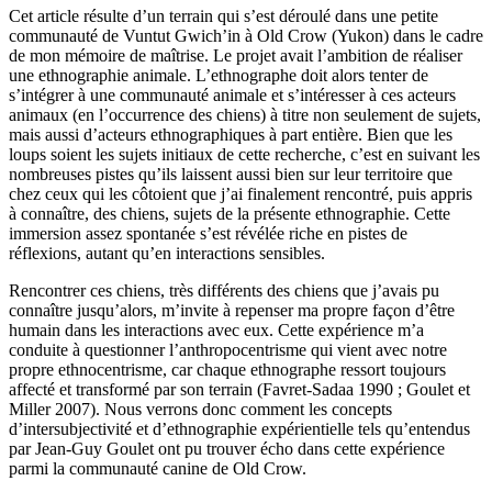
Cet article résulte d’un terrain qui s’est déroulé dans une petite
communauté de Vuntut Gwich’in à Old Crow (Yukon) dans le cadre
de mon mémoire de maîtrise. Le projet avait l’ambition de réaliser
une ethnographie animale. L’ethnographe doit alors tenter de
s’intégrer à une communauté animale et s’intéresser à ces acteurs
animaux (en l’occurrence des chiens) à titre non seulement de sujets,
mais aussi d’acteurs ethnographiques à part entière. Bien que les
loups soient les sujets initiaux de cette recherche, c’est en suivant les
nombreuses pistes qu’ils laissent aussi bien sur leur territoire que
chez ceux qui les côtoient que j’ai finalement rencontré, puis appris
à connaître, des chiens, sujets de la présente ethnographie. Cette
immersion assez spontanée s’est révélée riche en pistes de
réflexions, autant qu’en interactions sensibles.
Rencontrer ces chiens, très différents des chiens que j’avais pu
connaître jusqu’alors, m’invite à repenser ma propre façon d’être
humain dans les interactions avec eux. Cette expérience m’a
conduite à questionner l’anthropocentrisme qui vient avec notre
propre ethnocentrisme, car chaque ethnographe ressort toujours
affecté et transformé par son terrain (Favret-Sadaa 1990 ; Goulet et
Miller 2007). Nous verrons donc comment les concepts
d’intersubjectivité et d’ethnographie expérientielle tels qu’entendus
par Jean-Guy Goulet ont pu trouver écho dans cette expérience
parmi la communauté canine de Old Crow.