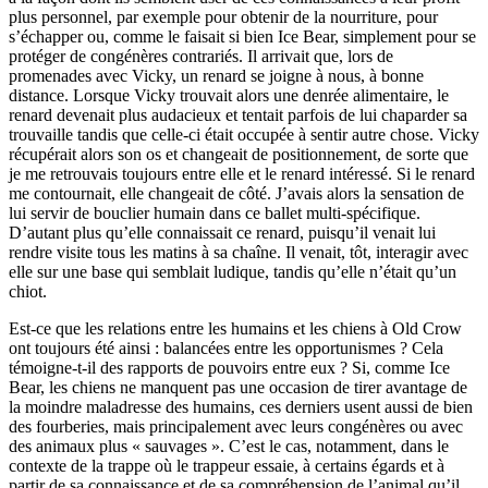
plus personnel, par exemple pour obtenir de la nourriture, pour
s’échapper ou, comme le faisait si bien Ice Bear, simplement pour se
protéger de congénères contrariés. Il arrivait que, lors de
promenades avec Vicky, un renard se joigne à nous, à bonne
distance. Lorsque Vicky trouvait alors une denrée alimentaire, le
renard devenait plus audacieux et tentait parfois de lui chaparder sa
trouvaille tandis que celle-ci était occupée à sentir autre chose. Vicky
récupérait alors son os et changeait de positionnement, de sorte que
je me retrouvais toujours entre elle et le renard intéressé. Si le renard
me contournait, elle changeait de côté. J’avais alors la sensation de
lui servir de bouclier humain dans ce ballet multi-spécifique.
D’autant plus qu’elle connaissait ce renard, puisqu’il venait lui
rendre visite tous les matins à sa chaîne. Il venait, tôt, interagir avec
elle sur une base qui semblait ludique, tandis qu’elle n’était qu’un
chiot.
Est-ce que les relations entre les humains et les chiens à Old Crow
ont toujours été ainsi : balancées entre les opportunismes ? Cela
témoigne-t-il des rapports de pouvoirs entre eux ? Si, comme Ice
Bear, les chiens ne manquent pas une occasion de tirer avantage de
la moindre maladresse des humains, ces derniers usent aussi de bien
des fourberies, mais principalement avec leurs congénères ou avec
des animaux plus « sauvages ». C’est le cas, notamment, dans le
contexte de la trappe où le trappeur essaie, à certains égards et à
partir de sa connaissance et de sa compréhension de l’animal qu’il