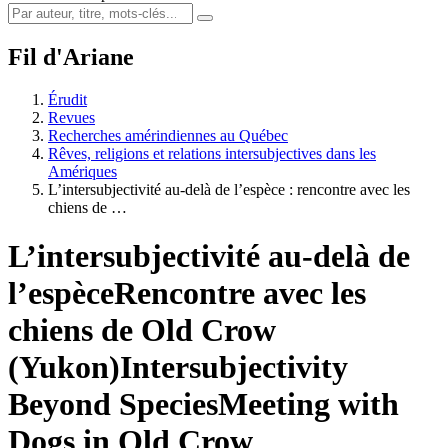
Fil d'Ariane
Érudit
Revues
Recherches amérindiennes au Québec
Rêves, religions et relations intersubjectives dans les
Amériques
L’intersubjectivité au-delà de l’espèce : rencontre avec les
chiens de …
L’intersubjectivité au-delà de
l’espèce
Rencontre avec les
chiens de Old Crow
(Yukon)
Intersubjectivity
Beyond Species
Meeting with
Dogs in Old Crow