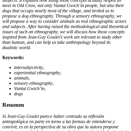
subjects. It explains how using those concepts actually helped us
meet in Old Crow, not only Vuntut Gwich’in people, but also their
dogs that occupy nearly most of the village, and invited us to
propose a dog ethnography. Through a sensory ethnography, we
will propose a way to consider animals as real ethnographic actors
and subjects. After having raised the methodological and theoretical
issues of such an ethnography, we will discuss how those concepts
inspired from Jean-Guy Goulet’s work are relevant to study other
than human, and can help us take anthropology beyond its
dualistic world.
Keywords:
intersubjectivity
,
experiential ethnography
,
animals
,
sensory ethnography
,
Vuntut Gwich’in
,
dogs
Resumen
Si Jean-Guy Goulet parece haber centrado su reflexión
antropológica en parte en torno a las formas de entenderse y
convivir, es en la perspectiva de su obra que la autora propone