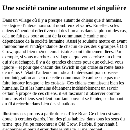
Une société canine autonome et singulière
Dans un village où il y a presque autant de chiens que d’humains,
les degrés d’interactions sont nombreux et variés. En effet, si les
chiens dépendent effectivement des humains dans la plupart des cas,
cela ne fait pas pour autant de la communauté canine une
dépendance de la société humaine. Aussi je souhaite mettre en avant
l’autonomie et l’indépendance de chacun de ces deux groupes à Old
Crow, quand bien même leurs histoires sont intimement liées. Par
exemple, si vous marchez au village et que vous croisez un chien
qui s’est échappé, il y a de grandes chances pour que celui-ci vous
ignore – et pour que chacun des Gwich’in qui croise sa route fasse
de même. C’était d’ailleurs un indicatif intéressant pour observer
mon intégration au sein de cette communauté canine : ne pas me
faire ignorer lorsque je les croisais. Ces chiens connaissent bien les
humains. Et si les humains détiennent indéniablement un savoir
certain à propos de ces chiens, il est fascinant d’observer comme
humains et chiens semblent pourtant souvent se feinter, se donnant
du fil à retordre dans bien des situations.
Illustrons ces propos à partir du cas d’Ice Bear. Ce chien est sans
doute, à certains égards, l’un des plus habiles, dans tous les sens du
terme, que j’ai pu rencontrer à Old Crow. Parfois, il parvenait à
s’échapper et partait errer dans le village. Il me joignait