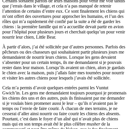
Certains sortaient parfois de leurs maisons pour venir me voir tandis
que j’errais dans le village, et cela n’a pas manqué de retenir
l’attention de certains d’entre eux. Ce sont finalement les chiens qui
m’ont offert des ouvertures pour approcher les humains, et l’un des
rôles qui m’a rapidement été confié par la suite a été de garder les
chiens : la première famille qui m’a accueillie devait partir en avion
pour l’hôpital pour plusieurs jours et cherchait quelqu’un pour venir
nourrir leur chien, Little Bear.
À partir d’alors, j’ai été sollicitée par d’autres personnes. Parfois des
pêcheurs ou des chasseurs qui souhaitaient partir plusieurs jours me
demandaient de nourrir leurs chiens. Lorsque les gens devaient
s’absenter pour un certain temps, ils me demandaient si je pouvais
rester dans leur maison. Lorsqu’ils avaient un chien, alors je gardais
le chien avec la maison, puis j’allais faire mes tournées pour nourrir
et visiter les autres chiens pour lesquels j’avais été sollicitée.
Cela m’a permis d’avoir quelques entrées parmi les Vuntut
Gwich’in. Les gens me demandaient toujours pourquoi je promenais
les chiens des uns et des autres, puis ils finissaient par me demander
si je voulais bien promener aussi le leur – qu’ils n’avaient pas le
temps ou l’envie de faire courir. À chacun de mes terrains, je ne
cesserai d’aller ainsi nourrir ou faire courir les chiens des absents.
Pourtant, c’est dans le foyer d’un aîné qui n’avait plus de chiens
mais qui en son temps avait été le plus célèbre
musher
de la