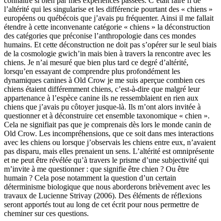
connaître si bien par mes expériences passées. C’était faire fi de
l’altérité qui les singularise et les différencie pourtant des « chiens »
européens ou québécois que j’avais pu fréquenter. Ainsi il me fallait
étendre à cette inconvenante catégorie « chiens » la déconstruction
des catégories que préconise l’anthropologie dans ces mondes
humains. Et cette déconstruction ne doit pas s’opérer sur le seul biais
de la cosmologie gwich’in mais bien à travers la rencontre avec les
chiens. Je n’ai mesuré que bien plus tard ce degré d’altérité,
lorsqu’en essayant de comprendre plus profondément les
dynamiques canines à Old Crow je me suis aperçue combien ces
chiens étaient différemment chiens, c’est-à-dire que malgré leur
appartenance à l’espèce canine ils ne ressemblaient en rien aux
chiens que j’avais pu côtoyer jusque-là. Ils m’ont alors invitée à
questionner et à déconstruire cet ensemble taxonomique « chien ».
Cela ne signifiait pas que je comprenais dès lors le monde canin de
Old Crow. Les incompréhensions, que ce soit dans mes interactions
avec les chiens ou lorsque j’observais les chiens entre eux, n’avaient
pas disparu, mais elles prenaient un sens. L’altérité est omniprésente
et ne peut être révélée qu’à travers le prisme d’une subjectivité qui
m’invite à me questionner : que signifie être chien ? Ou être
humain ? Cela pose notamment la question d’un certain
déterminisme biologique que nous aborderons brièvement avec les
travaux de Lucienne Strivay (2006). Des éléments de réflexions
seront apportés tout au long de cet écrit pour nous permettre de
cheminer sur ces questions.