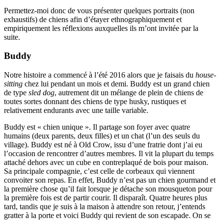
Permettez-moi donc de vous présenter quelques portraits (non
exhaustifs) de chiens afin d’étayer ethnographiquement et
empiriquement les réflexions auxquelles ils m’ont invitée par la
suite.
Buddy
Notre histoire a commencé à l’été 2016 alors que je faisais du
house-
sitting
chez lui pendant un mois et demi. Buddy est un grand chien
de type
sled dog
, autrement dit un mélange de plein de chiens de
toutes sortes donnant des chiens de type husky, rustiques et
relativement endurants avec une taille variable.
Buddy est « chien unique ». Il partage son foyer avec quatre
humains (deux parents, deux filles) et un chat (l’un des seuls du
village). Buddy est né à Old Crow, issu d’une fratrie dont j’ai eu
l’occasion de rencontrer d’autres membres. Il vit la plupart du temps
attaché dehors avec un cube en contreplaqué de bois pour maison.
Sa principale compagnie, c’est celle de corbeaux qui viennent
convoiter son repas. En effet, Buddy n’est pas un chien gourmand et
la première chose qu’il fait lorsque je détache son mousqueton pour
la première fois est de partir courir. Il disparaît. Quatre heures plus
tard, tandis que je suis à la maison à attendre son retour, j’entends
gratter à la porte et voici Buddy qui revient de son escapade. On se