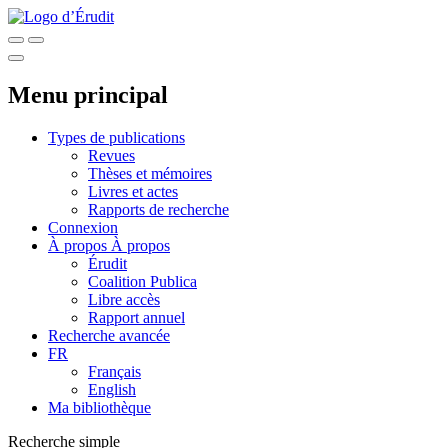
Menu principal
Types de publications
Revues
Thèses et mémoires
Livres et actes
Rapports de recherche
Connexion
À propos
À propos
Érudit
Coalition Publica
Libre accès
Rapport annuel
Recherche avancée
FR
Français
English
Ma bibliothèque
Recherche simple