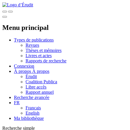
Menu principal
Types de publications
Revues
Thèses et mémoires
Livres et actes
Rapports de recherche
Connexion
À propos
À propos
Érudit
Coalition Publica
Libre accès
Rapport annuel
Recherche avancée
FR
Français
English
Ma bibliothèque
Recherche simple