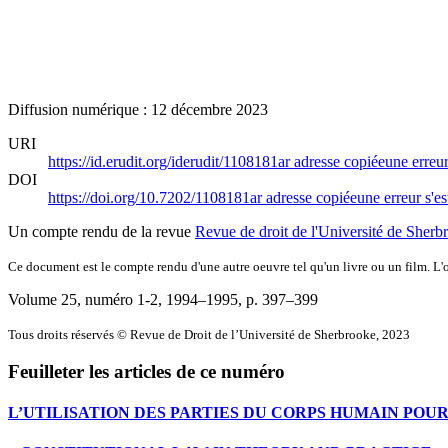
Diffusion numérique : 12 décembre 2023
URI
https://id.erudit.org/iderudit/1108181ar
adresse copiée
une erreur
DOI
https://doi.org/10.7202/1108181ar
adresse copiée
une erreur s'es
Un compte rendu de la revue
Revue de droit de l'Université de Sherb
Ce document est le compte rendu d'une autre oeuvre tel qu'un livre ou un film. L'oe
Volume 25, numéro 1-2, 1994–1995
, p. 397–399
Tous droits réservés © Revue de Droit de l’Université de Sherbrooke, 2023
Feuilleter les articles de ce numéro
L’UTILISATION DES PARTIES DU CORPS HUMAIN POUR