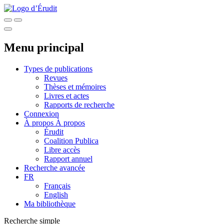
Menu principal
Types de publications
Revues
Thèses et mémoires
Livres et actes
Rapports de recherche
Connexion
À propos
À propos
Érudit
Coalition Publica
Libre accès
Rapport annuel
Recherche avancée
FR
Français
English
Ma bibliothèque
Recherche simple