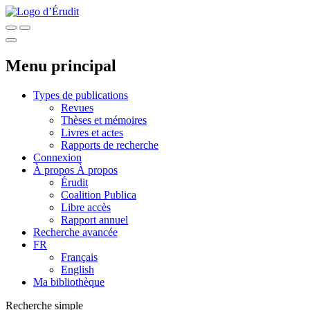
Menu principal
Types de publications
Revues
Thèses et mémoires
Livres et actes
Rapports de recherche
Connexion
À propos
À propos
Érudit
Coalition Publica
Libre accès
Rapport annuel
Recherche avancée
FR
Français
English
Ma bibliothèque
Recherche simple