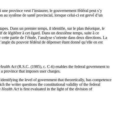
 une province veut l’instaurer, le gouvernement fédéral peut s’y
n au système de santé provincial, lorsque celui-ci est grevé d’un
apes. Dans un premier temps, il identifie, sur le plan théorique, le
if de légiférer à cet égard. Dans un deuxième temps, suite à ce
r cette partie de l’étude, l’analyse s’oriente dans deux directions. La
l’angle du pouvoir fédéral de dépenser étant donné qu’elle en est
ealth Act
(R.S.C. (1985), c. C-6) enables the federal government to
f a province that imposes user charges.
f identifying the level of government that theoretically, has competence
h the writer questions the constitutional validity of the federal
 Health Act
is first evaluated in the light of the division of