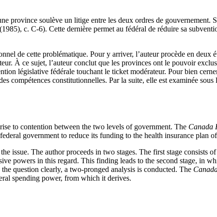
une province soulève un litige entre les deux ordres de gouvernement. Si
1985), c. C-6). Cette dernière permet au fédéral de réduire sa subventio
ionnel de cette problématique. Pour y arriver, l’auteur procède en deux ét
eur. À ce sujet, l’auteur conclut que les provinces ont le pouvoir exclus
rvention législative fédérale touchant le ticket modérateur. Pour bien cerne
es compétences constitutionnelles. Par la suite, elle est examinée sous 
s rise to contention between the two levels of government. The
Canada H
federal government to reduce its funding to the health insurance plan o
 the issue. The author proceeds in two stages. The first stage consists o
ve powers in this regard. This finding leads to the second stage, in whic
ine the question clearly, a two-pronged analysis is conducted. The
Canada
deral spending power, from which it derives.