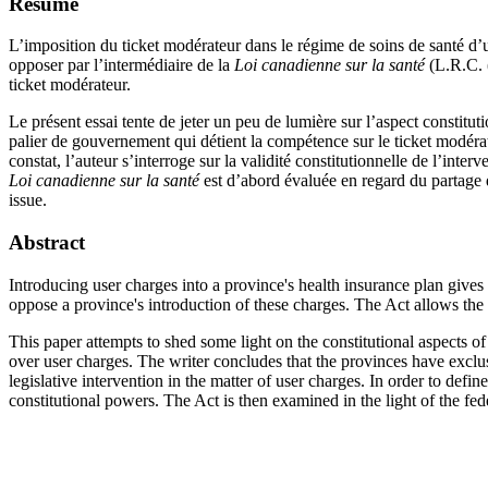
Résumé
L’imposition du ticket modérateur dans le régime de soins de santé d’
opposer par l’intermédiaire de la
Loi canadienne sur la santé
(L.R.C. (
ticket modérateur.
Le présent essai tente de jeter un peu de lumière sur l’aspect constitut
palier de gouvernement qui détient la compétence sur le ticket modérat
constat, l’auteur s’interroge sur la validité constitutionnelle de l’inte
Loi canadienne sur la santé
est d’abord évaluée en regard du partage d
issue.
Abstract
Introducing user charges into a province's health insurance plan give
oppose a province's introduction of these charges. The Act allows the 
This paper attempts to shed some light on the constitutional aspects of
over user charges. The writer concludes that the provinces have exclusi
legislative intervention in the matter of user charges. In order to def
constitutional powers. The Act is then examined in the light of the fe