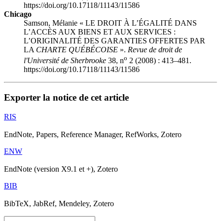
https://doi.org/10.17118/11143/11586
Chicago
Samson, Mélanie « LE DROIT À L’ÉGALITÉ DANS
L’ACCÈS AUX BIENS ET AUX SERVICES :
L’ORIGINALITÉ DES GARANTIES OFFERTES PAR
LA
CHARTE QUÉBÉCOISE
».
Revue de droit de
o
l'Université de Sherbrooke
38, n
2 (2008) : 413–481.
https://doi.org/10.17118/11143/11586
Exporter la notice de cet article
RIS
EndNote, Papers, Reference Manager, RefWorks, Zotero
ENW
EndNote (version X9.1 et +), Zotero
BIB
BibTeX, JabRef, Mendeley, Zotero