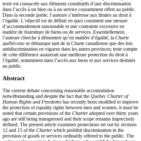
texte est consacrée aux éléments constitutifs d’une discrimination
dans l’accès à un bien ou à un service couramment offert au public.
Dans la seconde partie, l’auteure s’intéresse aux limites au droit à
l’égalité. L’objectif est de définir en quoi consistent une mesure
d’accommodement raisonnable et une contrainte excessive en
matière de fourniture de biens ou de services. Essentiellement,
l’auteure cherche à démontrer qu’en matière d’égalité, la
Charte
québécoise
se démarque tant de la Charte canadienne que des lois
antidiscrimination en vigueur dans les autres provinces; tenir compte
de cette différence assurerait une meilleure protection du droit à
l’égalité, notamment dans l’accès aux biens et aux services destinés
au public.
Abstract
The current debate concerning reasonable accomodation
notwithstanding and despite the fact that the
Quebec Charter of
Human Rights and Freedoms
has recently been modified to improve
the protection of equality rights between men and women, it must be
noted that certain provisions of the
Charter
adopted over thirty years
ago are still being transgressed and their scope remains imprecisely
defined. The present article examines protections set out by sections
12 and 15 of the
Charter
which prohibit discrimination in the
provision of goods or services ordinarily offered to the public. The