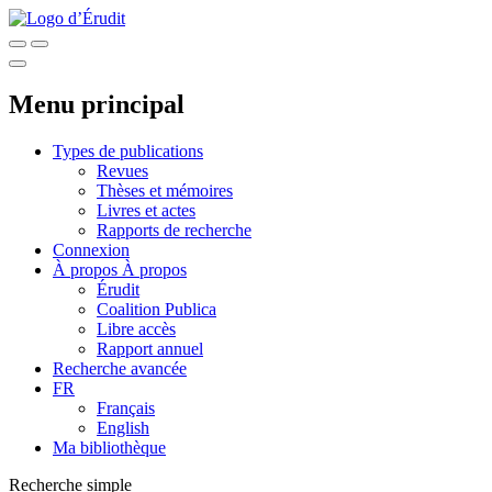
Menu principal
Types de publications
Revues
Thèses et mémoires
Livres et actes
Rapports de recherche
Connexion
À propos
À propos
Érudit
Coalition Publica
Libre accès
Rapport annuel
Recherche avancée
FR
Français
English
Ma bibliothèque
Recherche simple