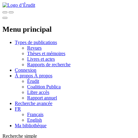
Menu principal
Types de publications
Revues
Thèses et mémoires
Livres et actes
Rapports de recherche
Connexion
À propos
À propos
Érudit
Coalition Publica
Libre accès
Rapport annuel
Recherche avancée
FR
Français
English
Ma bibliothèque
Recherche simple