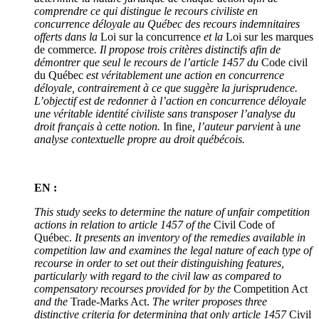
comprendre ce qui distingue le recours civiliste en
concurrence déloyale au Québec des recours indemnitaires
offerts dans la
Loi sur la concurrence
et la
Loi sur les marques
de commerce
. Il propose trois critères distinctifs afin de
démontrer que seul le recours de l’article 1457 du
Code civil
du Québec
est véritablement une action en concurrence
déloyale, contrairement à ce que suggère la jurisprudence.
L’objectif est de redonner à l’action en concurrence déloyale
une véritable identité civiliste sans transposer l’analyse du
droit français à cette notion.
In fine
, l’auteur parvient
à
une
analyse contextuelle propre au droit québécois.
EN :
This study seeks to determine the nature of unfair competition
actions in relation to article 1457 of the
Civil Code of
Québec.
It presents an inventory of the remedies available in
competition law and examines the legal nature of each type of
recourse in order to set out their distinguishing features,
particularly with regard to the civil law as compared to
compensatory recourses provided for by the
Competition Act
and the
Trade-Marks Act.
The writer proposes three
distinctive criteria for determining that only article 1457
Civil