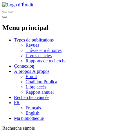
Menu principal
Types de publications
Revues
Thèses et mémoires
Livres et actes
Rapports de recherche
Connexion
À propos
À propos
Érudit
Coalition Publica
Libre accès
Rapport annuel
Recherche avancée
FR
Français
English
Ma bibliothèque
Recherche simple