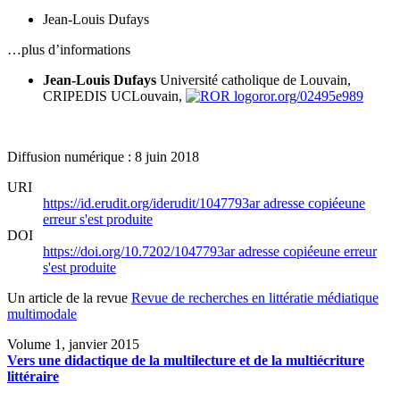
Jean-Louis Dufays
…plus d’informations
Jean-Louis Dufays
Université catholique de Louvain,
CRIPEDIS
UCLouvain,
ror.org/02495e989
Diffusion numérique : 8 juin 2018
URI
https://id.erudit.org/iderudit/1047793ar
adresse copiée
une
erreur s'est produite
DOI
https://doi.org/10.7202/1047793ar
adresse copiée
une erreur
s'est produite
Un article de la revue
Revue de recherches en littératie médiatique
multimodale
Volume 1, janvier 2015
Vers une didactique de la multilecture et de la multiécriture
littéraire