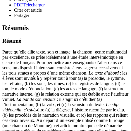
PDF
Télécharger
Citer cet article
Partager
Résumés
Résumé
Parce qu’elle allie texte, son et image, la chanson, genre multimodal
par excellence, se prête idéalement à une étude intersémiotique en
classe de français. Pour permettre aux enseignants d’aller dans ce
sens, un dispositif intéressant consiste à envisager successivement
les trois strates à propos d’une même chanson.
Le texte d’abord
: les
élèves sont invités à y repérer tour à tour (a) la prosodie, le rythme,
les refrains, (b) les sons, les rimes, (c) les registres de langue, (d) le
ton, le mode d’énonciation, (e) les actes de langage, (f) la structure
narrative interne, (g) la relation externe qui est établie avec l’auditeur
virtuel.
La bande son ensuite
: il s’agit ici d’étudier (a)
l’instrumentation, (b) la voix, et (c) la scansion du texte.
Le clip
vidéo
enfin
, c’est-à-dire (a) la diégèse, l’histoire racontée par le clip,
(b) les procédés de la narration visuelle, et (c) les rapports qui relient
ces deux niveaux. Au départ d’un exemple utilisé comme fil rouge
(une chanson de Maurane), cet article montre que cette démarche
permet aux élèves de considérer chaque strate pour elle-même – tant