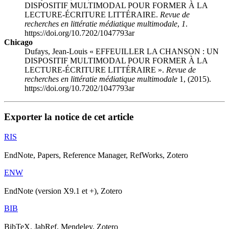
DISPOSITIF MULTIMODAL POUR FORMER À LA
LECTURE-ÉCRITURE LITTÉRAIRE.
Revue de
recherches en littératie médiatique multimodale
,
1
.
https://doi.org/10.7202/1047793ar
Chicago
Dufays, Jean-Louis « EFFEUILLER LA CHANSON :
U
N
DISPOSITIF MULTIMODAL POUR FORMER À LA
LECTURE-ÉCRITURE LITTÉRAIRE ».
Revue de
recherches en littératie médiatique multimodale
1, (2015).
https://doi.org/10.7202/1047793ar
Exporter la notice de cet article
RIS
EndNote, Papers, Reference Manager, RefWorks, Zotero
ENW
EndNote (version X9.1 et +), Zotero
BIB
BibTeX, JabRef, Mendeley, Zotero