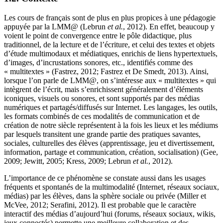
Les cours de français sont de plus en plus propices à une pédagogie
appuyée par la LMM@ (Lebrun
et al.
, 2012). En effet, beaucoup y
voient le point de convergence entre le pôle didactique, plus
traditionnel, de la lecture et de l’écriture, et celui des textes et objets
d’étude multimodaux et médiatiques, enrichis de liens hypertextuels,
d’images, d’incrustations sonores, etc., identifiés comme des
« multitextes » (Fastrez, 2012; Fastrez et De Smedt, 2013). Ainsi,
lorsque l’on parle de LMM@, on s’intéresse aux « multitextes » qui
intègrent de l’écrit, mais s’enrichissent généralement d’éléments
iconiques, visuels ou sonores, et sont supportés par des médias
numériques et partagés/diffusés sur Internet. Les langages, les outils,
les formats combinés de ces modalités de communication et de
création de notre siècle représentent à la fois les lieux et les médiums
par lesquels transitent une grande partie des pratiques savantes,
sociales, culturelles des élèves (apprentissage, jeu et divertissement,
information, partage et communication, création, socialisation) (Gee,
2009; Jewitt, 2005; Kress, 2009; Lebrun
et al.
, 2012).
L’importance de ce phénomène se constate aussi dans les usages
fréquents et spontanés de la multimodalité (Internet, réseaux sociaux,
médias) par les élèves, dans la sphère sociale ou privée (Miller et
McVee, 2012; Serafini, 2012). Il est probable que le caractère
interactif des médias d’aujourd’hui (forums, réseaux sociaux, wikis,
jeux connectés) permette une meilleure collaboration et des