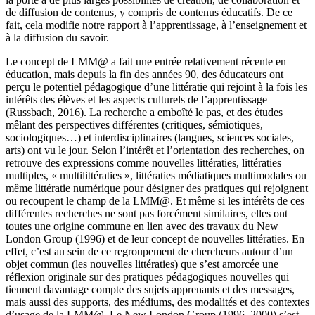
de diffusion de contenus, y compris de contenus éducatifs. De ce
fait, cela modifie notre rapport à l’apprentissage, à l’enseignement et
à la diffusion du savoir.
Le concept de LMM@ a fait une entrée relativement récente en
éducation, mais depuis la fin des années 90, des éducateurs ont
perçu le potentiel pédagogique d’une littératie qui rejoint à la fois les
intérêts des élèves et les aspects culturels de l’apprentissage
(Russbach, 2016). La recherche a emboîté le pas, et des études
mêlant des perspectives différentes (critiques, sémiotiques,
sociologiques…) et interdisciplinaires (langues, sciences sociales,
arts) ont vu le jour. Selon l’intérêt et l’orientation des recherches, on
retrouve des expressions comme nouvelles littératies, littératies
multiples, « multilittératies », littératies médiatiques multimodales ou
même littératie numérique pour désigner des pratiques qui rejoignent
ou recoupent le champ de la LMM@. Et même si les intérêts de ces
différentes recherches ne sont pas forcément similaires, elles ont
toutes une origine commune en lien avec des travaux du New
London Group (1996) et de leur concept de nouvelles littératies. En
effet, c’est au sein de ce regroupement de chercheurs autour d’un
objet commun (les nouvelles littératies) que s’est amorcée une
réflexion originale sur des pratiques pédagogiques nouvelles qui
tiennent davantage compte des sujets apprenants et des messages,
mais aussi des supports, des médiums, des modalités et des contextes
d’usage de la LMM@. Le New London Group (1996, 2000) s’est