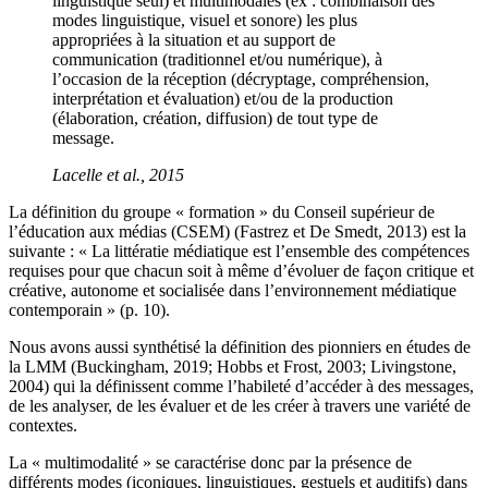
linguistique seul) et multimodales (ex : combinaison des
modes linguistique, visuel et sonore) les plus
appropriées à la situation et au support de
communication (traditionnel et/ou numérique), à
l’occasion de la réception (décryptage, compréhension,
interprétation et évaluation) et/ou de la production
(élaboration, création, diffusion) de tout type de
message.
Lacelle
et al.
, 2015
La définition du groupe « formation » du Conseil supérieur de
l’éducation aux médias (CSEM) (Fastrez et De Smedt, 2013) est la
suivante : « La littératie médiatique est l’ensemble des compétences
requises pour que chacun soit à même d’évoluer de façon critique et
créative, autonome et socialisée dans l’environnement médiatique
contemporain » (p. 10).
Nous avons aussi synthétisé la définition des pionniers en études de
la LMM (Buckingham, 2019; Hobbs et Frost, 2003; Livingstone,
2004) qui la définissent comme l’habileté d’accéder à des messages,
de les analyser, de les évaluer et de les créer à travers une variété de
contextes.
La « multimodalité » se caractérise donc par la présence de
différents modes (iconiques, linguistiques, gestuels et auditifs) dans