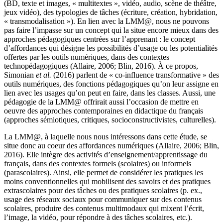
(BD, texte et images, « multitextes », vidéo, audio, scène de théâtre,
jeux vidéo), des typologies de tâches (écriture, création, hybridation,
« transmodalisation »). En lien avec la LMM@, nous ne pouvons
pas faire l’impasse sur un concept qui la situe encore mieux dans des
approches pédagogiques centrées sur l’apprenant : le concept
d’affordances qui désigne les possibilités d’usage ou les potentialités
offertes par les outils numériques, dans des contextes
technopédagogiques (Allaire
, 2006;
Blin, 2016). À ce propos,
Simonian
et al.
(2016) parlent de « co-influence transformative » des
outils numériques, des fonctions pédagogiques qu’on leur assigne en
lien avec les usages qu’on peut en faire, dans les classes. Aussi, une
pédagogie de la LMM@ offrirait aussi l’occasion de mettre en
oeuvre des approches contemporaines en didactique du français
(approches sémiotiques, critiques, socioconstructivistes, culturelles).
La LMM@, à laquelle nous nous intéressons dans cette étude, se
situe donc au coeur des affordances numériques (Allaire
, 2006;
Blin,
2016). Elle intègre des activités d’enseignement/apprentissage du
français, dans des contextes formels (scolaires) ou informels
(parascolaires). Ainsi, elle permet de considérer les pratiques les
moins conventionnelles qui mobilisent des savoirs et des pratiques
extrascolaires pour des tâches ou des pratiques scolaires (p. ex.,
usage des réseaux sociaux pour communiquer sur des contenus
scolaires, produire des contenus multimodaux qui mixent l’écrit,
l’image, la vidéo, pour répondre à des tâches scolaires, etc.).