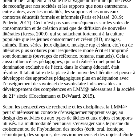
prendre de l’ampleur à la suite de la vague numérique qui ne cesse
de reconfigurer nos sociétés et les rapports que nous entretenons,
entre autres, avec les modalités, les supports et les nouveaux
contextes éducatifs formels et informels (Paris et Massé, 2019;
Pellerin, 2017). Ceci n’est pas sans conséquences sur les voies de
consommation et de création ainsi que de diffusion de nouvelles
littératies (Kress, 2009), qui se rattachent fortement à la culture
populaire que les jeunes consomment et créent (BD, mangas,
animés, films, séries, jeux digitaux, musique rap et slam, etc.) ou de
littératies plus scolaires pour lesquelles le mode écrit et l’imprimé
sont dominants (ouvrages de référence, romans, manuels). Cela a
aussi influencé les pédagogues, qui ont réalisé à quel point la
domination exclusive de l’écrit, dans le champ éducatif, était
révolue. Il fallait faire de la place à de nouvelles littératies et penser à
développer des approches pédagogiques plus en adéquation avec
l’enseignement de savoirs et de savoir-faire indispensables au
développement des compétences en LMM@ nécessaires à la société
e
du 21
siècle (Hoechsmann et DeWaard, 2015).
Selon les perspectives de recherche et les disciplines, la LMM@
peut s’intéresser au contexte d’enseignement/apprentissage; au
design des activités ou aux types de tâches et aux objets et supports
utilisés. La multimodalité peut aussi s’envisager sous le prisme du
croisement ou de l’hybridation des modes (écrit, oral, iconique,
sémiotique), des supports, des environnements et des objets d’étude