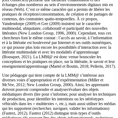
échanges plus nombreux au sein d’environnements digitaux mis en
réseau (Web). C’est ce même caractère qui a permis de libérer les
pratiques de réception/consommation, de création et de partages de
contenus, des contraintes spatio-temporelles. À ce propos,
Vandendorpe (2009) et Gee (2009) insistent sur le caractère
multimodal, ubiquitaire, collaboratif et participatif des nouvelles
littératies (New London Group, 1996, 2000). Cependant, tous ces
chercheurs font le même constat : l’accès au savoir, à l’information
et à la littératie est bouleversé par Internet et ses outils numériques,
ce qui pousse plus loin encore les possibilités d’interaction avec la
littératie multimodale et avec les modalités d’apprentissage
(Bousquet, 2021). La LMM@ est donc venue bousculer les
conceptions et les pratiques en place, sur la littératie, le savoir et leur
enseignement/apprentissage (Martel et Boutin, 2018; Pellerin, 2017).
Une pédagogie qui tient compte de la LMM@ s’intéresse aux
diverses voies d’appropriation et d’expérimentation (Miller et
McVee, 2012; New London Group, 2000). Ainsi, les apprenants
doivent pouvoir comprendre et analyser/évaluer des objets
médiatiques divers (lire pour s’informer, pour analyser les techniques
de production, pour identifier les intentions ou les stéréotypes
véhiculés dans les « multitextes », etc.), mais aussi utiliser les médias
qui les supportent (rechercher, naviguer, valider les informations)
(Fastrez, 2012). Fastrez (2012) distingue trois types d’outils
médiatiques (ils peuvent être des objets informationnels, techniques