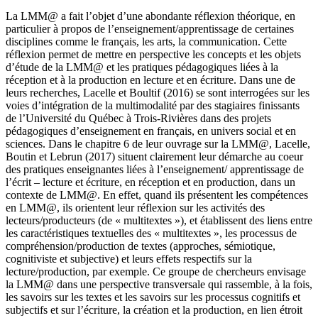
La LMM@ a fait l’objet d’une abondante réflexion théorique, en
particulier à propos de l’enseignement/apprentissage de certaines
disciplines comme le français, les arts, la communication. Cette
réflexion permet de mettre en perspective les concepts et les objets
d’étude de la LMM@ et les pratiques pédagogiques liées à la
réception et à la production en lecture et en écriture. Dans une de
leurs recherches, Lacelle et Boultif (2016) se sont interrogées sur les
voies d’intégration de la multimodalité par des stagiaires finissants
de l’Université du Québec à Trois-Rivières dans des projets
pédagogiques d’enseignement en français, en univers social et en
sciences. Dans le chapitre 6 de leur ouvrage sur la LMM@, Lacelle,
Boutin et Lebrun (2017) situent clairement leur démarche au coeur
des pratiques enseignantes liées à l’enseignement/ apprentissage de
l’écrit – lecture et écriture, en réception et en production, dans un
contexte de LMM@. En effet, quand ils présentent les compétences
en LMM@, ils orientent leur réflexion sur les activités des
lecteurs/producteurs (de « multitextes »), et établissent des liens entre
les caractéristiques textuelles des « multitextes », les processus de
compréhension/production de textes (approches, sémiotique,
cognitiviste et subjective) et leurs effets respectifs sur la
lecture/production, par exemple. Ce groupe de chercheurs envisage
la LMM@ dans une perspective transversale qui rassemble, à la fois,
les savoirs sur les textes et les savoirs sur les processus cognitifs et
subjectifs et sur l’écriture, la création et la production, en lien étroit