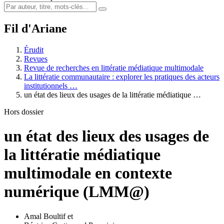
Fil d'Ariane
Érudit
Revues
Revue de recherches en littératie médiatique multimodale
La littératie communautaire : explorer les pratiques des acteurs
institutionnels …
un état des lieux des usages de la littératie médiatique …
Hors dossier
un état des lieux des usages de
la littératie médiatique
multimodale en contexte
numérique (LMM@)
Amal Boultif
et