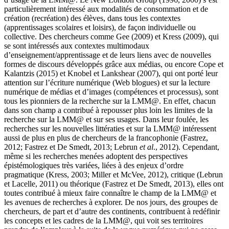
particulièrement intéressé aux modalités de consommation et de
création (recréation) des élèves, dans tous les contextes
(apprentissages scolaires et loisirs), de façon individuelle ou
collective. Des chercheurs comme Gee (2009) et Kress (2009), qui
se sont intéressés aux contextes multimodaux
d’enseignement/apprentissage et de leurs liens avec de nouvelles
formes de discours développés grâce aux médias, ou encore Cope et
Kalantzis (2015) et Knobel et Lankshear (2007), qui ont porté leur
attention sur l’écriture numérique (Web blogues) et sur la lecture
numérique de médias et d’images (compétences et processus), sont
tous les pionniers de la recherche sur la LMM@. En effet, chacun
dans son champ a contribué à repousser plus loin les limites de la
recherche sur la LMM@ et sur ses usages. Dans leur foulée, les
recherches sur les nouvelles littératies et sur la LMM@ intéressent
aussi de plus en plus de chercheurs de la francophonie (Fastrez,
2012; Fastrez et De Smedt, 2013; Lebrun
et al
., 2012). Cependant,
même si les recherches menées adoptent des perspectives
épistémologiques très variées, liées à des enjeux d’ordre
pragmatique (Kress, 2003; Miller et McVee, 2012), critique (Lebrun
et Lacelle, 2011) ou théorique (Fastrez et De Smedt, 2013), elles ont
toutes contribué à mieux faire connaître le champ de la LMM@ et
les avenues de recherches à explorer. De nos jours, des groupes de
chercheurs, de part et d’autre des continents, contribuent à redéfinir
les concepts et les cadres de la LMM@, qui voit ses territoires