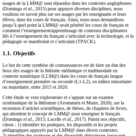
usages de la LMM@ sont répandus dans les contextes anglophones
(Domingo
et al
., 2015) pour appuyer diverses disciplines, nous
voulions en savoir plus sur ses usages par les enseignants et leurs
élèves, dans les cours de français. Ainsi, nous nous demandions
jusqu’à quel point la LMM@ avait pénétré les cours de français et
comment l’enseignement/apprentissage de contenus disciplinaires
liés à l’enseignement du français s’articulait avec la technologie, et la
pédagogie se manifestait et s’articulait (TPACK).
1.1. Objectifs
Le but de cette synthèse de connaissances est de faire un état des
lieux des usages de la littératie médiatique et multimodale en
contexte numérique (LLM@) dans les cours de français langue
d’enseignement première ou seconde (L1-L2), en milieu minoritaire
ou majoritaire, entre 2015 et 2020.
Cette étude se veut exploratoire et s’appuie sur un examen
systématique de la littérature (Aromataris et Munn, 2020), sur la
recension d’articles scientifiques, de thèses, de chapitres de livres,
qui abordent le concept de LMM@ pour enseigner le français
(Domingo
et al
., 2015; Lacelle
et al.
, 2017). Parmi nos objectifs,
citons : 1) identifier les pratiques, les dispositifs et les projets
pédagogiques appuyés par la LMM@ dans divers contextes;
2) identifier des pratiques et des dispositifs didactiques innovants,