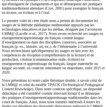
qui témoignent de changements et qui se démarquent des pratiques
traditionnellement attendues (Cros, 2001) pour enseigner le français
en lecture, en écriture et à l’oral.
Le premier volet de cette étude nous a permis de documenter les
usages de la littératie médiatique multimodale appuyée par les
technologies éducatives et par les médias, désignée par l’acronyme
LMM@ (Lacelle
et al.
, 2017). Nous avons recherché ses usages en
enseignement/apprentissage du français comme langue
d’enseignement ou dans des disciplines connexes, associées au
français (p. ex., histoire, art, etc.), de l’élémentaire à l’université.
Nous recherchions spécifiquement les usages en lien avec les
compétences de réception (compréhension de la lecture) et de
production, création (communication orale, écriture) en
enseignement et apprentissage du français, langue maternelle ou
langue seconde, en contexte minoritaire ou majoritaire, entre 2015 et
2020.
Nous présentons ici notre cadre théorique double, à savoir celui de
la LMM@ et celui du modèle TPACK (
Technological Pedagogical
Content Knowledge
). Dans notre contexte spécifique, un dispositif
didactique a été considéré comme innovant lorsqu’il se démarque
des pratiques d’enseignement/apprentissage traditionnelles dans les
cours de français. Ainsi, nous nous sommes intéressés à toutes les
études qui détaillent des dispositifs didactiques intégrant la LMM@.