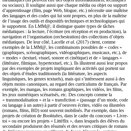
ou sociaux). Il souligne aussi que chaque média ou objet ou support
d’apprentissage (film, page Web, blogue, etc.) nécessite une maîtrise
des langages et des codes qui lui sont propres, en plus de la maîtrise
de l’usage des outils et dispositifs techniques et technologiques qui
le supportent. En LMM@, il distingue quatre types de tâches
médiatiques : la lecture, l’écriture (en réception et en production), la
navigation et l’organisation (orchestration) des collections d’objets
médiatiques. De leur côté, Lacelle
et al.
(2017) citent, comme
exemples de la LMM@, les combinaisons possibles de « codes »
(graphiques, scénographiques, vidéographiques, musicaux, etc.), de
« modes » (textuel, visuel, sonore et cinétique) et de « langages »
(littéraire, filmique, hypertextuel, etc.). Ils illustrent aussi leur propos
par des exemples de projets impliquant des activités qui portent sur
des objets d’études traditionnels (la littérature, les aspects
linguistiques, les genres textuels), mais qui s’intéressent aussi à des
objets moins canoniques, au regard des curriculums de français. Par
exemple, les mangas, les romans graphiques, les vidéos, les films,
les jeux numériques scénarisés, etc. Des concepts comme la
« transmodalisation » et la « transfiction » (passage d’un mode, code
ou langage à un autre) à partir d’oeuvres écrites, vidéo ou illustrées
(romans, films, BD) sont souvent mobilisés. Par exemple, dans les
projets de création de
Booktubes
, dans le cadre du concours « Livre-
toi » ou encore les projets « Littéflix », dans lesquels des élèves du
secondaire produisent des résumés et des revues critiques de romans