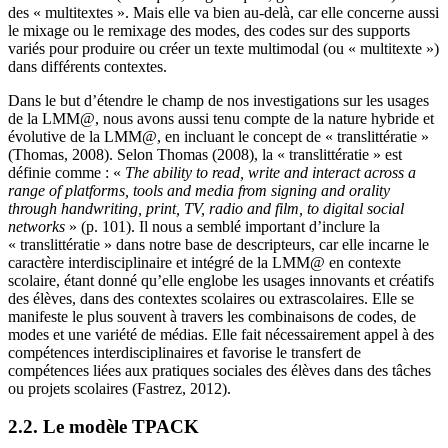
des « multitextes ». Mais elle va bien au-delà, car elle concerne aussi
le mixage ou le remixage des modes, des codes sur des supports
variés pour produire ou créer un texte multimodal (ou « multitexte »)
dans différents contextes.
Dans le but d’étendre le champ de nos investigations sur les usages
de la LMM@, nous avons aussi tenu compte de la nature hybride et
évolutive de la LMM@, en incluant le concept de « translittératie »
(Thomas, 2008). Selon Thomas (2008), la « translittératie » est
définie comme : «
The ability to read, write and interact across a
range of platforms, tools and media from signing and orality
through handwriting, print, TV, radio and film, to digital social
networks
» (p. 101). Il nous a semblé important d’inclure la
« translittératie » dans notre base de descripteurs, car elle incarne le
caractère interdisciplinaire et intégré de la LMM@ en contexte
scolaire, étant donné qu’elle englobe les usages innovants et créatifs
des élèves, dans des contextes scolaires ou extrascolaires. Elle se
manifeste le plus souvent à travers les combinaisons de codes, de
modes et une variété de médias. Elle fait nécessairement appel à des
compétences interdisciplinaires et favorise le transfert de
compétences liées aux pratiques sociales des élèves dans des tâches
ou projets scolaires (Fastrez, 2012).
2.2. Le modèle TPACK