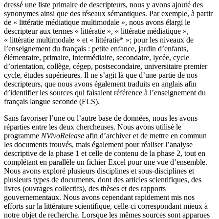
dressé une liste primaire de descripteurs, nous y avons ajouté des
synonymes ainsi que des réseaux sémantiques. Par exemple, à partir
de « littératie médiatique multimodale », nous avons élargi le
descripteur aux termes « littératie », « littératie médiatique »,
« littératie multimodale » et « littératie* »; pour les niveaux de
l’enseignement du français : petite enfance, jardin d’enfants,
élémentaire, primaire, intermédiaire, secondaire, lycée, cycle
d’orientation, collège, cégep, postsecondaire, universitaire premier
cycle, études supérieures. Il ne s’agit là que d’une partie de nos
descripteurs, que nous avons également traduits en anglais afin
d’identifier les sources qui faisaient référence à l’enseignement du
français langue seconde (FLS).
Sans favoriser l’une ou l’autre base de données, nous les avons
réparties entre les deux chercheuses. Nous avons utilisé le
programme
NVivo
Release
afin d’archiver et de mettre en commun
les documents trouvés, mais également pour réaliser l’analyse
descriptive de la phase 1 et celle de contenu de la phase 2, tout en
complétant en parallèle un fichier Excel pour une vue d’ensemble.
Nous avons exploré plusieurs disciplines et sous-disciplines et
plusieurs types de documents, dont des articles scientifiques, des
livres (ouvrages collectifs), des thèses et des rapports
gouvernementaux. Nous avons cependant rapidement mis nos
efforts sur la littérature scientifique, celle-ci correspondant mieux à
notre objet de recherche. Lorsque les mêmes sources sont apparues