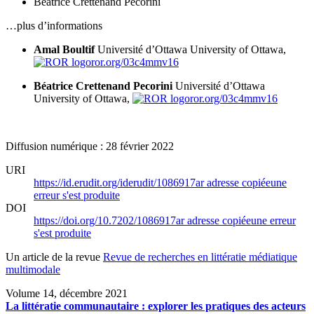
Béatrice Crettenand Pecorini
…plus d’informations
Amal Boultif
Université d’Ottawa
University of Ottawa,
ror.org/03c4mmv16
Béatrice Crettenand Pecorini
Université d’Ottawa
University of Ottawa,
ror.org/03c4mmv16
Diffusion numérique : 28 février 2022
URI
https://id.erudit.org/iderudit/1086917ar
adresse copiée
une
erreur s'est produite
DOI
https://doi.org/10.7202/1086917ar
adresse copiée
une erreur
s'est produite
Un article de la revue
Revue de recherches en littératie médiatique
multimodale
Volume 14, décembre 2021
La littératie communautaire : explorer les pratiques des acteurs