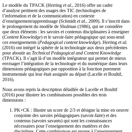
Le modèle du TPACK (Herring
et al
., 2016) offre un cadre
d’analyse pertinent des usages des TIC (technologies de
l’information et de la communication) en contexte
d’enseignement/apprentissage (Schmidt
et al.
, 2009). Il s’inscrit dans
le prolongement du modèle de Shulman (1986), qui ne considère
que deux éléments : les savoirs et contenus disciplinaires à enseigner
(
Content Knowledge
) et le savoir-faire pédagogique qui sous-tend
ces enseignements (
Pedagogical content knowledge
). Herring
et al.
(2016) ont intégré la sphère de la technologie aux deux précédentes
pour aboutir au
Technical Pedagogical and Content Knowledge
(TPACK). Il s’agit là d’un modèle intégrateur qui permet de mieux
envisager l’intégration de la technologie et du numérique dans leurs
dimensions pédagogiques par opposition à la fonction purement
instrumentale qui leur était assignée au départ (Lacelle et Boultif,
2016).
Nous avons repris la description détaillée de Lacelle et Boultif
(2016) pour illustrer les combinaisons possibles des trois
dimensions :
PK+CK : Illustre un score de 2/3 et désigne la mise en oeuvre
conjointe des savoirs pédagogiques (savoir-faire) et des
contenus (savoirs savants) qui sont les connaissances
nécessaires pour l’enseignement des matières et des
disciplines. Cette combinaison est propre à l’enseignement