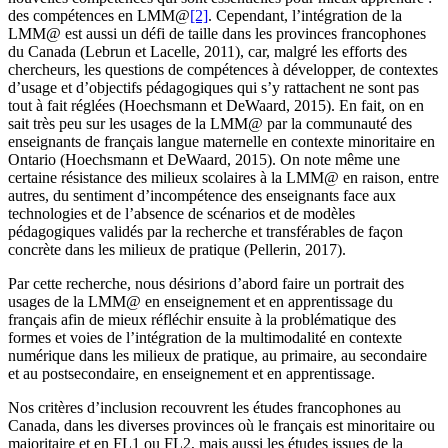
des compétences en LMM@
[2]
. Cependant, l’intégration de la
LMM@ est aussi un défi de taille dans les provinces francophones
du Canada (Lebrun et Lacelle, 2011), car, malgré les efforts des
chercheurs, les questions de compétences à développer, de contextes
d’usage et d’objectifs pédagogiques qui s’y rattachent ne sont pas
tout à fait réglées (Hoechsmann et DeWaard, 2015). En fait, on en
sait très peu sur les usages de la LMM@ par la communauté des
enseignants de français langue maternelle en contexte minoritaire en
Ontario (Hoechsmann et DeWaard, 2015). On note même une
certaine résistance des milieux scolaires à la LMM@ en raison, entre
autres, du sentiment d’incompétence des enseignants face aux
technologies et de l’absence de scénarios et de modèles
pédagogiques validés par la recherche et transférables de façon
concrète dans les milieux de pratique (Pellerin, 2017).
Par cette recherche, nous désirions d’abord faire un portrait des
usages de la LMM@ en enseignement et en apprentissage du
français afin de mieux réfléchir ensuite à la problématique des
formes et voies de l’intégration de la multimodalité en contexte
numérique dans les milieux de pratique, au primaire, au secondaire
et au postsecondaire, en enseignement et en apprentissage.
Nos critères d’inclusion recouvrent les études francophones au
Canada, dans les diverses provinces où le français est minoritaire ou
majoritaire et en FL1 ou FL2, mais aussi les études issues de la