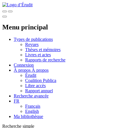
Menu principal
Types de publications
Revues
Thèses et mémoires
Livres et actes
Rapports de recherche
Connexion
À propos
À propos
Érudit
Coalition Publica
Libre accès
Rapport annuel
Recherche avancée
FR
Français
English
Ma bibliothèque
Recherche simple